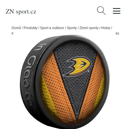
ZN sport.cz
Vyhledávání
Domů
/
Produkty
/
Sport a outdoor
/
Sporty
/
Zimní sporty
/
Hokej
/
InGlasCo Fanouškovský puk NHL Stitch Blister (1ks), Anaheim Ducks