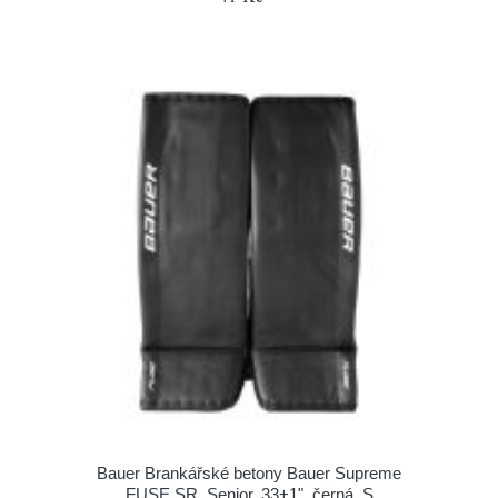
Bauer Brankářské betony Bauer Supreme
FUSE SR, Senior, 33+1", černá, S