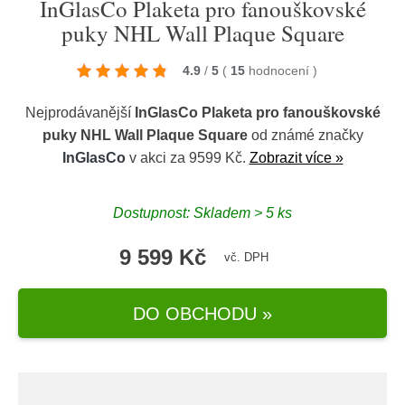
InGlasCo Plaketa pro fanouškovské
puky NHL Wall Plaque Square
4.9
/
5
(
15
hodnocení
)
Nejprodávanější
InGlasCo Plaketa pro fanouškovské
puky NHL Wall Plaque Square
od známé značky
InGlasCo
v akci za 9599 Kč.
Zobrazit více »
Dostupnost: Skladem > 5 ks
9 599 Kč
vč. DPH
DO OBCHODU »