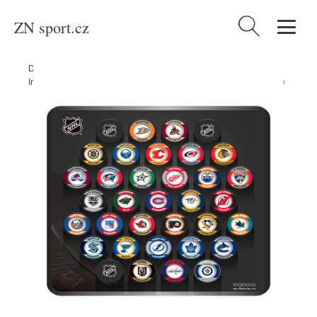
ZN sport.cz
Vyhledávání
Domů
/
Produkty
/
Sport a outdoor
/
Sporty
/
Zimní sporty
/
Hokej
/
InGlasCo Plaketa pro fanouškovské puky NHL Wall Plaque Square