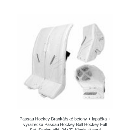
Passau Hockey Brankářské betony + lapačka +
vyrážečka Passau Hockey Ball Hockey Full
Set, Senior, bílá, 34+2", Klasický gard