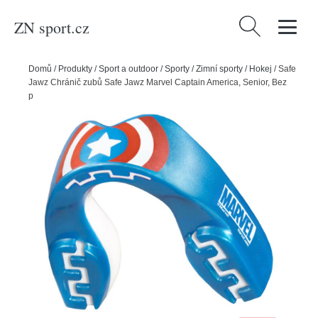
ZN sport.cz
Vyhledávání
Domů
/
Produkty
/
Sport a outdoor
/
Sporty
/
Zimní sporty
/
Hokej
/
Safe
Jawz Chránič zubů Safe Jawz Marvel Captain America, Senior, Bez
příchuti