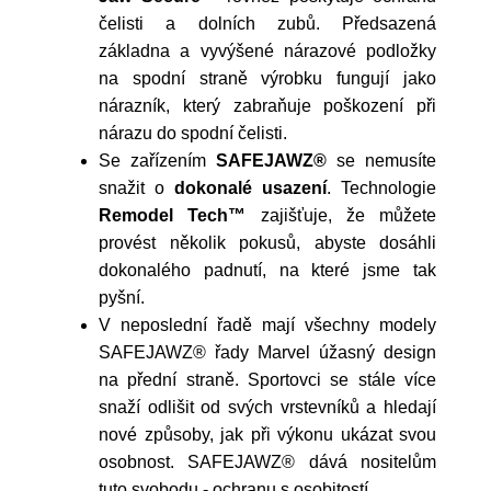
čelisti a dolních zubů. Předsazená
základna a vyvýšené nárazové podložky
na spodní straně výrobku fungují jako
nárazník, který zabraňuje poškození při
nárazu do spodní čelisti.
Se zařízením
SAFEJAWZ®
se nemusíte
snažit o
dokonalé usazení
. Technologie
Remodel Tech™
zajišťuje, že můžete
provést několik pokusů, abyste dosáhli
dokonalého padnutí, na které jsme tak
pyšní.
V neposlední řadě mají všechny modely
SAFEJAWZ® řady Marvel úžasný design
na přední straně. Sportovci se stále více
snaží odlišit od svých vrstevníků a hledají
nové způsoby, jak při výkonu ukázat svou
osobnost. SAFEJAWZ® dává nositelům
tuto svobodu - ochranu s osobitostí.