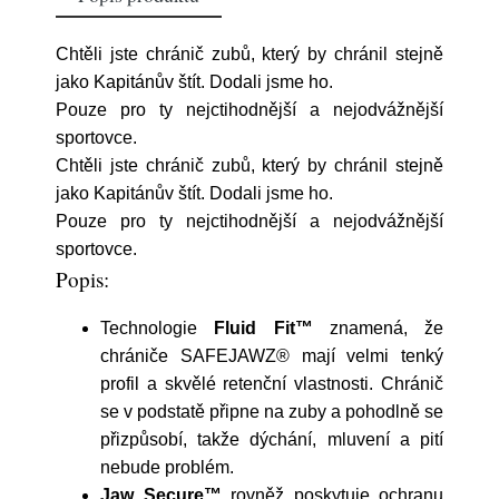
Chtěli jste chránič zubů, který by chránil stejně
jako Kapitánův štít. Dodali jsme ho.
Pouze pro ty nejctihodnější a nejodvážnější
sportovce.
Chtěli jste chránič zubů, který by chránil stejně
jako Kapitánův štít. Dodali jsme ho.
Pouze pro ty nejctihodnější a nejodvážnější
sportovce.
Popis:
Technologie
Fluid Fit™
znamená, že
chrániče SAFEJAWZ® mají velmi tenký
profil a skvělé retenční vlastnosti. Chránič
se v podstatě připne na zuby a pohodlně se
přizpůsobí, takže dýchání, mluvení a pití
nebude problém.
Jaw Secure™
rovněž poskytuje ochranu