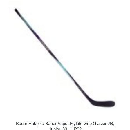
Bauer Hokejka Bauer Vapor FlyLite Grip Glacier JR,
Junior, 30, L, P92