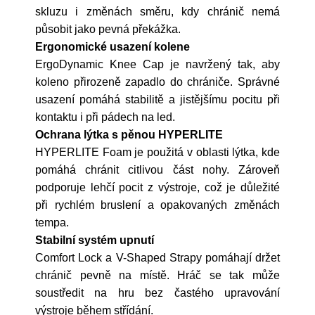
skluzu i změnách směru, kdy chránič nemá
působit jako pevná překážka.
Ergonomické usazení kolene
ErgoDynamic Knee Cap je navržený tak, aby
koleno přirozeně zapadlo do chrániče. Správné
usazení pomáhá stabilitě a jistějšímu pocitu při
kontaktu i při pádech na led.
Ochrana lýtka s pěnou HYPERLITE
HYPERLITE Foam je použitá v oblasti lýtka, kde
pomáhá chránit citlivou část nohy. Zároveň
podporuje lehčí pocit z výstroje, což je důležité
při rychlém bruslení a opakovaných změnách
tempa.
Stabilní systém upnutí
Comfort Lock a V-Shaped Strapy pomáhají držet
chránič pevně na místě. Hráč se tak může
soustředit na hru bez častého upravování
výstroje během střídání.