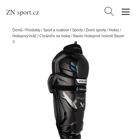
ZN sport.cz
Vyhledávání
Domů
/
Produkty
/
Sport a outdoor
/
Sporty
/
Zimní sporty
/
Hokej
/
Hokejový hráč
/
Chrániče na hokej
/
Bauer Hokejové holeně Bauer
Supreme F50 Pro SR, Senior, 15"