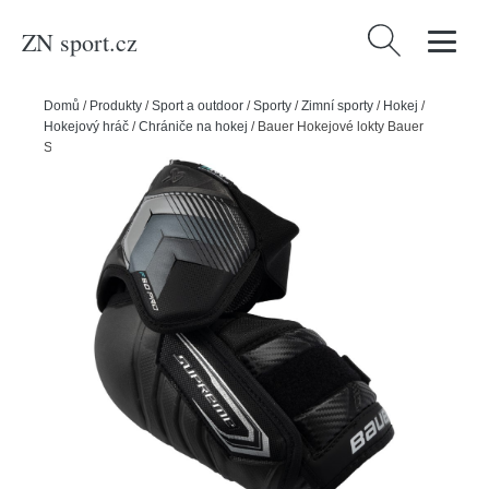
ZN sport.cz
Vyhledávání
Domů
/
Produkty
/
Sport a outdoor
/
Sporty
/
Zimní sporty
/
Hokej
/
Hokejový hráč
/
Chrániče na hokej
/
Bauer Hokejové lokty Bauer
Supreme F50 Pro INT, Intermediate, M