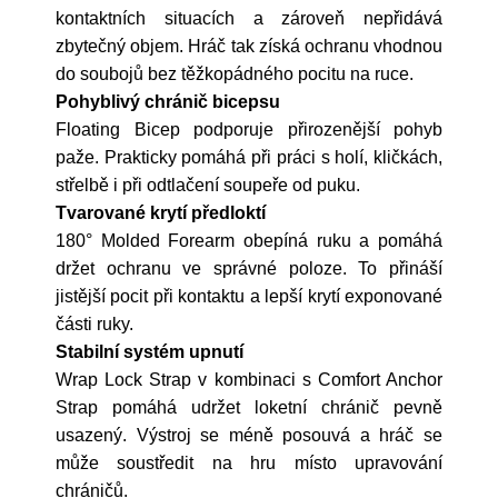
kontaktních situacích a zároveň nepřidává
zbytečný objem. Hráč tak získá ochranu vhodnou
do soubojů bez těžkopádného pocitu na ruce.
Pohyblivý chránič bicepsu
Floating Bicep podporuje přirozenější pohyb
paže. Prakticky pomáhá při práci s holí, kličkách,
střelbě i při odtlačení soupeře od puku.
Tvarované krytí předloktí
180° Molded Forearm obepíná ruku a pomáhá
držet ochranu ve správné poloze. To přináší
jistější pocit při kontaktu a lepší krytí exponované
části ruky.
Stabilní systém upnutí
Wrap Lock Strap v kombinaci s Comfort Anchor
Strap pomáhá udržet loketní chránič pevně
usazený. Výstroj se méně posouvá a hráč se
může soustředit na hru místo upravování
chráničů.