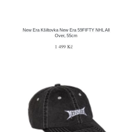
New Era Kšiltovka New Era 59FIFTY NHL All
Over, 55cm
1 499 Kč