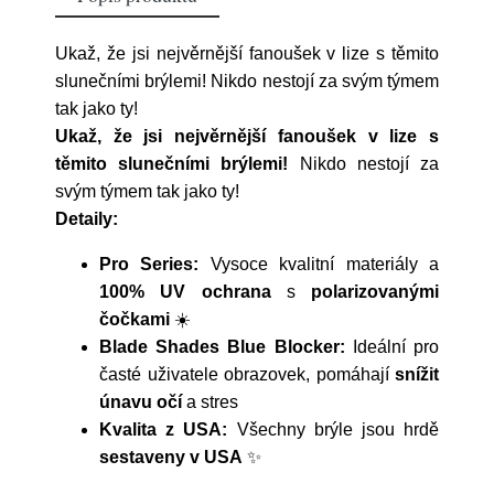
Ukaž, že jsi nejvěrnější fanoušek v lize s těmito
slunečními brýlemi! Nikdo nestojí za svým týmem
tak jako ty!
Ukaž, že jsi nejvěrnější fanoušek v lize s
těmito slunečními brýlemi!
Nikdo nestojí za
svým týmem tak jako ty!
Detaily:
Pro Series:
Vysoce kvalitní materiály a
100% UV ochrana
s
polarizovanými
čočkami
☀️
Blade Shades Blue Blocker:
Ideální pro
časté uživatele obrazovek, pomáhají
snížit
únavu očí
a stres
Kvalita z USA:
Všechny brýle jsou hrdě
sestaveny v USA
✨