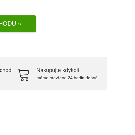
HODU »
bchod
Nakupujte kdykoli
máme otevřeno 24 hodin denně