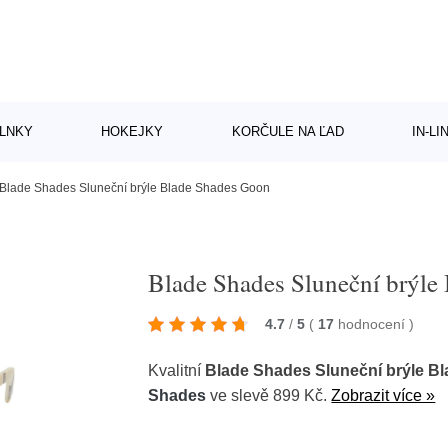
LNKY
HOKEJKY
KORČULE NA ĽAD
IN-L
Blade Shades Sluneční brýle Blade Shades Goon
Blade Shades Sluneční brýle
4.7
/
5
(
17
hodnocení
)
Kvalitní
Blade Shades Sluneční brýle B
Shades
ve slevě 899 Kč.
Zobrazit více »