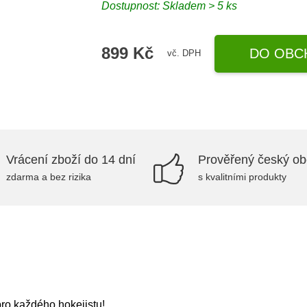
Dostupnost: Skladem > 5 ks
899 Kč
DO OBC
vč. DPH
Vrácení zboží do 14 dní
Prověřený český o
zdarma a bez rizika
s kvalitními produkty
pro každého hokejistu!