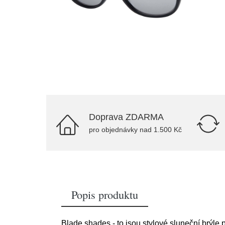
Doprava ZDARMA
pro objednávky nad 1.500 Kč
Popis produktu
Blade shades - to jsou stylové sluneční brýle 