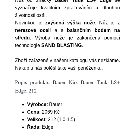
Nůž od značky
Bauer Tuuk LS+ Edge
se
vyznačuje kvalitním zpracováním a dlouhou
životností ostří.
Novinkou je
zvýšená výška nože
. Nůž je z
nerezové oceli
a s
balančním bodem na
středu
. Výroba nože je zakončena pomocí
technologie
SAND BLASTING
.
Zboží zařazené v našem katalogu vás nezklame.
Nákup u nás potěší také vaši peněženku.
Popis produktu Bauer Nůž Bauer Tuuk LS+
Edge, 212
Výrobce:
Bauer
Cena:
2069 Kč
Velikost:
212 (1.0-1.5)
Řada:
Edge