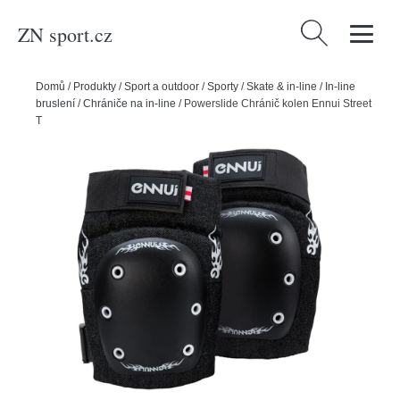
ZN sport.cz
Vyhledávání
Domů
/
Produkty
/
Sport a outdoor
/
Sporty
/
Skate & in-line
/
In-line
bruslení
/
Chrániče na in-line
/
Powerslide Chránič kolen Ennui Street
Tribal, M