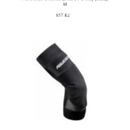
M
857 Kč