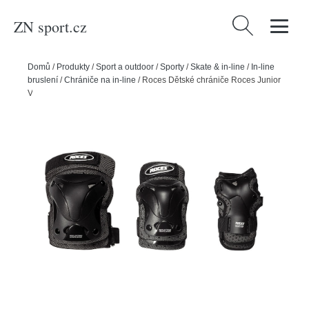
ZN sport.cz
Vyhledávání
Domů
/
Produkty
/
Sport a outdoor
/
Sporty
/
Skate & in-line
/
In-line
bruslení
/
Chrániče na in-line
/
Roces Dětské chrániče Roces Junior
Ventilated 3-Pack Black, S