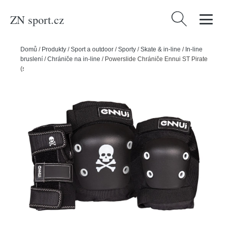
ZN sport.cz
Vyhledávání
Domů
/
Produkty
/
Sport a outdoor
/
Sporty
/
Skate & in-line
/
In-line
bruslení
/
Chrániče na in-line
/
Powerslide Chrániče Ennui ST Pirate
(sada), M