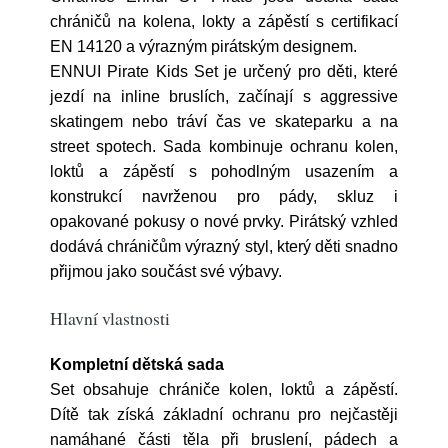
chráničů na kolena, lokty a zápěstí s certifikací
EN 14120 a výrazným pirátským designem.
ENNUI Pirate Kids Set je určený pro děti, které
jezdí na inline bruslích, začínají s aggressive
skatingem nebo tráví čas ve skateparku a na
street spotech. Sada kombinuje ochranu kolen,
loktů a zápěstí s pohodlným usazením a
konstrukcí navrženou pro pády, skluz i
opakované pokusy o nové prvky. Pirátský vzhled
dodává chráničům výrazný styl, který děti snadno
přijmou jako součást své výbavy.
Hlavní vlastnosti
Kompletní dětská sada
Set obsahuje chrániče kolen, loktů a zápěstí.
Dítě tak získá základní ochranu pro nejčastěji
namáhané části těla při bruslení, pádech a