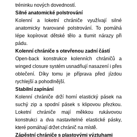
tréninku nových dovedností.
Silné anatomické polstrování
Kolenní a loketní chrániče využívají silné
anatomicky tvarované polstrování. To pomáhá
lépe kopírovat dětské tělo a tlumit nárazy při
pádu.
Kolenní chrániče s otevřenou zadní částí
Open-back konstrukce kolenních chráničů a
winged closure systém usnadňují nasazení i přes
oblečení. Díky tomu je příprava před jízdou
rychlejší a pohodlnější.
Stabilní zapínání
Kolenní chrániče drží horní elastický pásek na
suchý zip a spodní pásek s klipovou přezkou.
Loketní chrániče mají měkkou rukávovou
konstrukci a dva nastavitelné elastické pásky,
které pomáhají držet chránič na místě.
Zápěstní chrániče s plastovými výztuhami