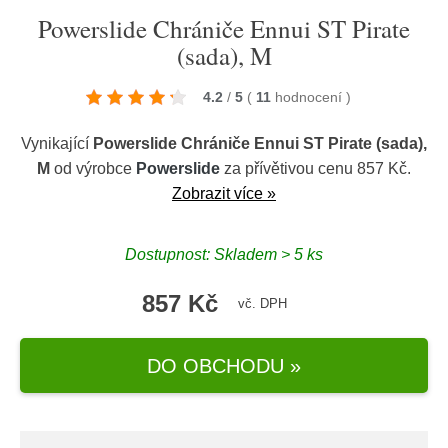
Powerslide Chrániče Ennui ST Pirate
(sada), M
4.2
/
5
(
11
hodnocení
)
Vynikající
Powerslide Chrániče Ennui ST Pirate (sada),
M
od výrobce
Powerslide
za přívětivou cenu 857 Kč.
Zobrazit více »
Dostupnost: Skladem > 5 ks
857 Kč
vč. DPH
DO OBCHODU »