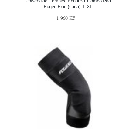
Powerslide Chrániče Ennui ST Combo Pad
Eugen Enin (sada), L-XL
1 960 Kč