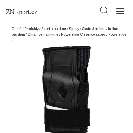
ZN sport.cz
Vyhledávání
Domů
/
Produkty
/
Sport a outdoor
/
Sporty
/
Skate & in-line
/
In-line
bruslení
/
Chrániče na in-line
/
Powerslide Chrániče zápěstí Powerslide
Onesie Black