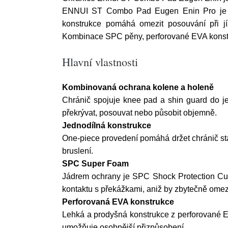
ENNUI ST Combo Pad Eugen Enin Pro je urče
konstrukce pomáhá omezit posouvání při jíz
Kombinace SPC pěny, perforované EVA konstruk
Hlavní vlastnosti
Kombinovaná ochrana kolene a holeně
Chránič spojuje knee pad a shin guard do j
překrývat, posouvat nebo působit objemně.
Jednodílná konstrukce
One-piece provedení pomáhá držet chránič sta
bruslení.
SPC Super Foam
Jádrem ochrany je SPC Shock Protection Cus
kontaktu s překážkami, aniž by zbytečně ome
Perforovaná EVA konstrukce
Lehká a prodyšná konstrukce z perforované E
umožňuje osobnější přizpůsobení.