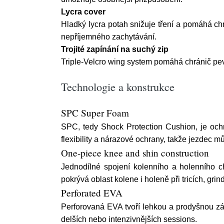
Lycra cover
Hladký lycra potah snižuje tření a pomáhá chr
nepříjemného zachytávání.
Trojité zapínání na suchý zip
Triple-Velcro wing system pomáhá chránič pevn
Technologie a konstrukce
SPC Super Foam
SPC, tedy Shock Protection Cushion, je och
flexibility a nárazové ochrany, takže jezdec 
One-piece knee and shin construction
Jednodílné spojení kolenního a holenního c
pokrývá oblast kolene i holeně při tricích, gr
Perforated EVA
Perforovaná EVA tvoří lehkou a prodyšnou zák
delších nebo intenzivnějších sessions.