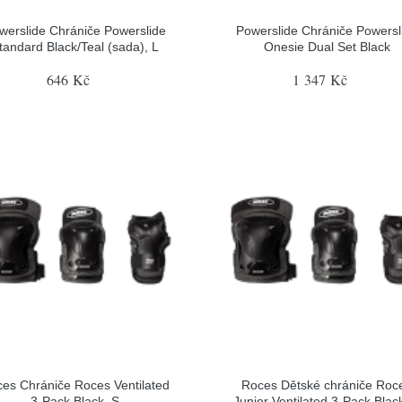
werslide Chrániče Powerslide
Powerslide Chrániče Powersl
tandard Black/Teal (sada), L
Onesie Dual Set Black
646 Kč
1 347 Kč
es Chrániče Roces Ventilated
Roces Dětské chrániče Roc
3-Pack Black, S
Junior Ventilated 3-Pack Blac