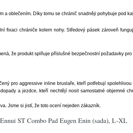
em a oblečením. Díky tomu se chránič snadněji pohybuje pod kal
ilní fixaci chrániče kolem nohy. Středový pásek zároveň fung
amená, že produkt splňuje příslušné bezpečnostní požadavky pr
 pro aggressive inline bruslaře, kteří potřebují spolehlivo
, dopady a jezdce, kteří nechtějí nosit samostatné objemné chr
a. Jsme si jistí, že toto ocení nejeden zákazník.
e Ennui ST Combo Pad Eugen Enin (sada), L-XL