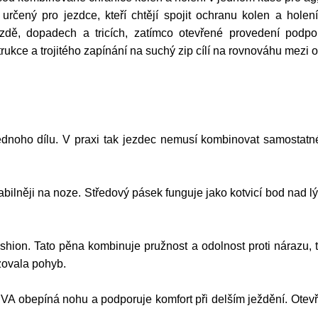
ný pro jezdce, kteří chtějí spojit ochranu kolen a holení 
dě, dopadech a tricích, zatímco otevřené provedení podpor
ce a trojitého zapínání na suchý zip cílí na rovnováhu mezi o
ednoho dílu. V praxi tak jezdec nemusí kombinovat samostatné
bilněji na noze. Středový pásek funguje jako kotvicí bod nad l
hion. Tato pěna kombinuje pružnost a odolnost proti nárazu, 
zovala pohyb.
VA obepíná nohu a podporuje komfort při delším ježdění. Ote