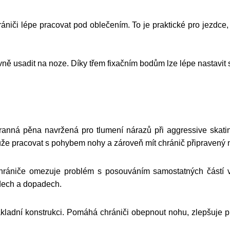
ániči lépe pracovat pod oblečením. To je praktické pro jezdce
ě usadit na noze. Díky třem fixačním bodům lze lépe nastavit 
ranná pěna navržená pro tlumení nárazů při aggressive skati
může pracovat s pohybem nohy a zároveň mít chránič připravený 
hrániče omezuje problém s posouváním samostatných částí v
indech a dopadech.
ladní konstrukci. Pomáhá chrániči obepnout nohu, zlepšuje pr