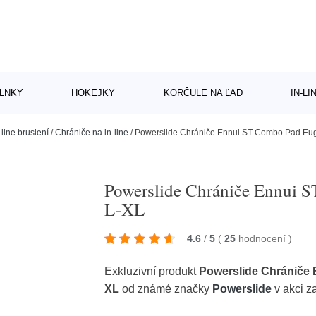
LNKY
HOKEJKY
KORČULE NA ĽAD
IN-L
-line bruslení
/
Chrániče na in-line
/
Powerslide Chrániče Ennui ST Combo Pad Eug
Powerslide Chrániče Ennui S
L-XL
4.6
/
5
(
25
hodnocení
)
Exkluzivní produkt
Powerslide Chrániče 
XL
od známé značky
Powerslide
v akci z