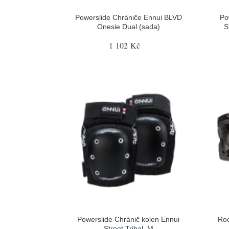
Powerslide Chrániče Ennui BLVD
Po
Onesie Dual (sada)
S
1 102 Kč
Powerslide Chránič kolen Ennui
Roc
Street Tribal, M