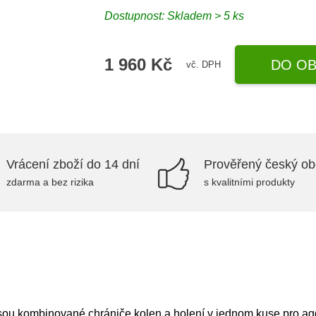
Dostupnost: Skladem > 5 ks
1 960 Kč
DO OB
vč. DPH
Vrácení zboží do 14 dní
Prověřený český o
zdarma a bez rizika
s kvalitními produkty
u kombinované chrániče kolen a holení v jednom kuse pro agg