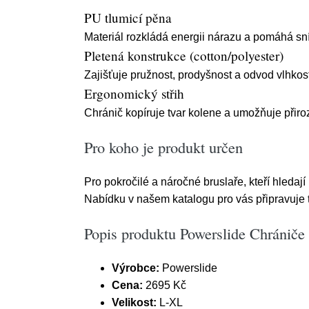
PU tlumicí pěna
Materiál rozkládá energii nárazu a pomáhá sní
Pletená konstrukce (cotton/polyester)
Zajišťuje pružnost, prodyšnost a odvod vlhkost
Ergonomický střih
Chránič kopíruje tvar kolene a umožňuje přir
Pro koho je produkt určen
Pro pokročilé a náročné bruslaře, kteří hledaj
Nabídku v našem katalogu pro vás připravuje t
Popis produktu Powerslide Chránič
Výrobce:
Powerslide
Cena:
2695 Kč
Velikost:
L-XL