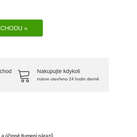
CHODU »
bchod
Nakupujte kdykoli
máme otevřeno 24 hodin denně
u a účinné tlumení nárazů.