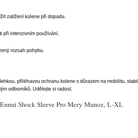
žit zatížení kolene při dopadu.
i při intenzivním používání.
ozený rozsah pohybu.
í lehkou, přiléhavou ochranu kolene s důrazem na mobilitu, stabil
ým odborníků. Udělejte si radost.
e Ennui Shock Sleeve Pro Mery Munoz, L-XL