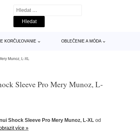
Vyhledávání
INE KORČUĽOVANIE
OBLEČENIE A MÓDA
Mery Munoz, L-XL
hock Sleeve Pro Mery Munoz, L-
nui Shock Sleeve Pro Mery Munoz, L-XL
od
obrazit více »