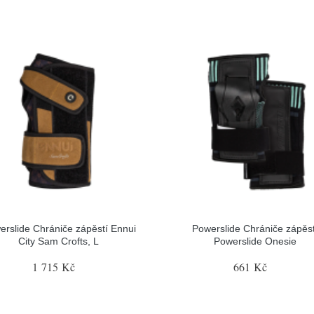
erslide Chrániče zápěstí Ennui
Powerslide Chrániče zápěst
City Sam Crofts, L
Powerslide Onesie
1 715 Kč
661 Kč