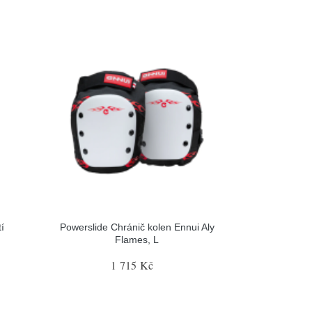
í
Powerslide Chránič kolen Ennui Aly
Flames, L
1 715 Kč