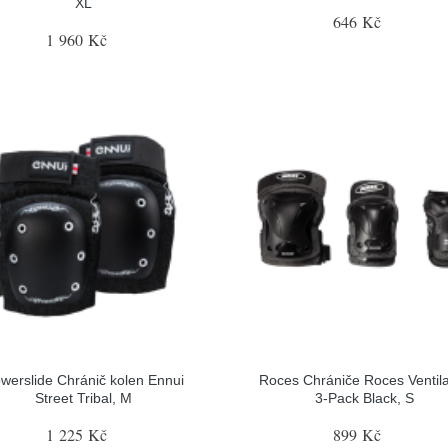
XL
646 Kč
1 960 Kč
werslide Chránič kolen Ennui
Roces Chrániče Roces Ventil
Street Tribal, M
3-Pack Black, S
1 225 Kč
899 Kč