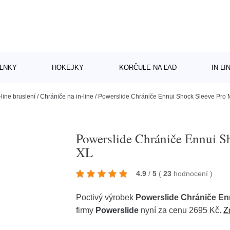
LNKY
HOKEJKY
KORČULE NA ĽAD
IN-L
-line bruslení
/
Chrániče na in-line
/
Powerslide Chrániče Ennui Shock Sleeve Pro 
Powerslide Chrániče Ennui S
XL
4.9
/
5
(
23
hodnocení
)
Poctivý výrobek
Powerslide Chrániče En
firmy
Powerslide
nyní za cenu 2695 Kč.
Z