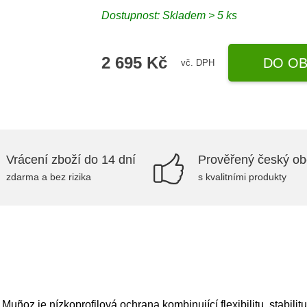
Dostupnost: Skladem > 5 ks
2 695 Kč
DO OB
vč. DPH
Vrácení zboží do 14 dní
Prověřený český o
zdarma a bez rizika
s kvalitními produkty
ñoz je nízkoprofilová ochrana kombinující flexibilitu, stabilit