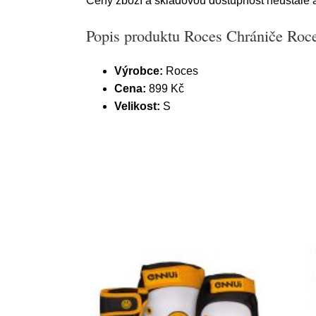
Ceny zboží a skladovou dostupnost neustále a
Popis produktu Roces Chrániče Roce
Výrobce:
Roces
Cena:
899 Kč
Velikost:
S