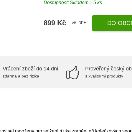
Dostupnost: Skladem > 5 ks
899 Kč
DO OBC
vč. DPH
Vrácení zboží do 14 dní
Prověřený český o
zdarma a bez rizika
s kvalitními produkty
ý set navržený pro snížení rizika zranění při kolečkových spor