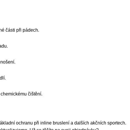
é části při pádech.
adu.
 nošení.
lí.
i chemickému čištění.
 základní ochranu při inline bruslení a dalších akčních sportech.