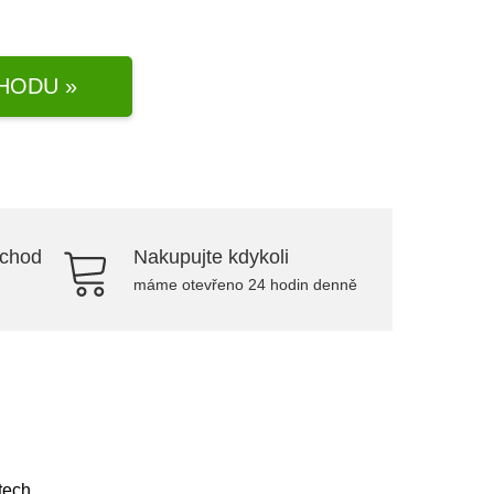
HODU »
bchod
Nakupujte kdykoli
máme otevřeno 24 hodin denně
tech.