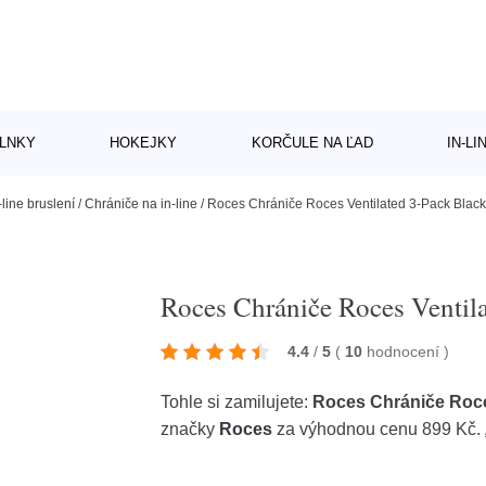
LNKY
HOKEJKY
KORČULE NA ĽAD
IN-L
-line bruslení
/
Chrániče na in-line
/
Roces Chrániče Roces Ventilated 3-Pack Black
Roces Chrániče Roces Ventila
4.4
/
5
(
10
hodnocení
)
Tohle si zamilujete:
Roces Chrániče Roce
značky
Roces
za výhodnou cenu 899 Kč.