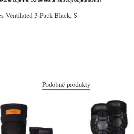
ktualizujeme. Už se těšíte na svoji objednávku?
s Ventilated 3-Pack Black, S
Podobné produkty