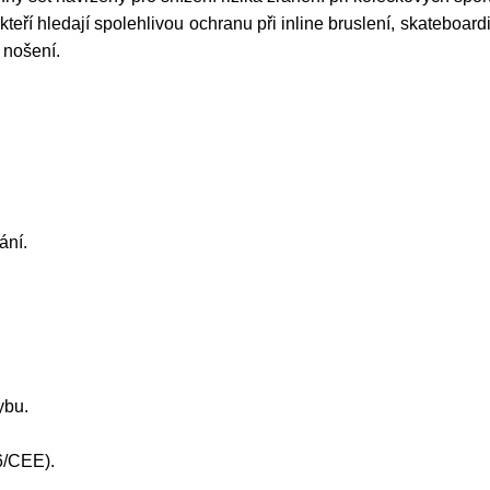
kteří hledají spolehlivou ochranu při inline bruslení, skateboar
 nošení.
ání.
ybu.
6/CEE).