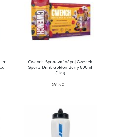
uer
Cwench Sportovní nápoj Cwench
te,
Sports Drink Golden Berry 500ml
(1ks)
69 Kč