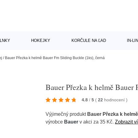
LNKY
HOKEJKY
KORČULE NA ĽAD
IN-L
ej
/
Bauer Přezka k helmě Bauer Fm Sliding Buckle (1ks), černá
Bauer Přezka k helmě Bauer F
4.8
/
5
(
22
hodnocení
)
Výjimečný produkt
Bauer Přezka k helmě
výrobce
Bauer
v akci za 35 Kč.
Zobrazit v