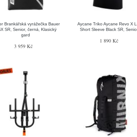
r Brankářská vyrážečka Bauer
Aycane Triko Aycane Revo X L
X SR, Senior, černá, Klasický
Short Sleeve Black SR, Senior
gard
1 890 Kč
3 959 Kč