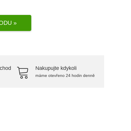
ODU »
bchod
Nakupujte kdykoli
máme otevřeno 24 hodin denně