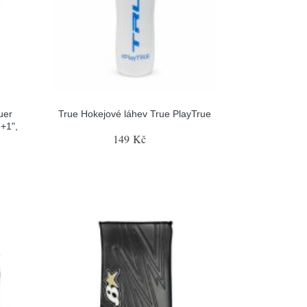
uer
True Hokejové láhev True PlayTrue
+1",
149 Kč