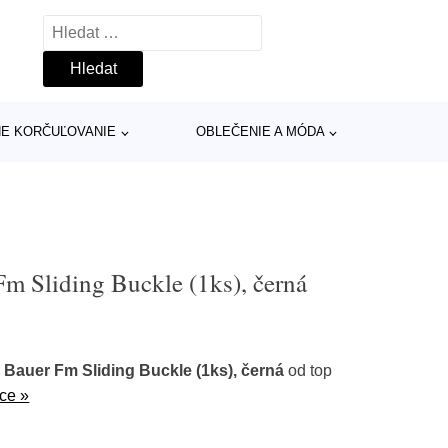
Vyhledávání
INE KORČUĽOVANIE
OBLEČENIE A MÓDA
m Sliding Buckle (1ks), černá
 Bauer Fm Sliding Buckle (1ks), černá
od top
íce »