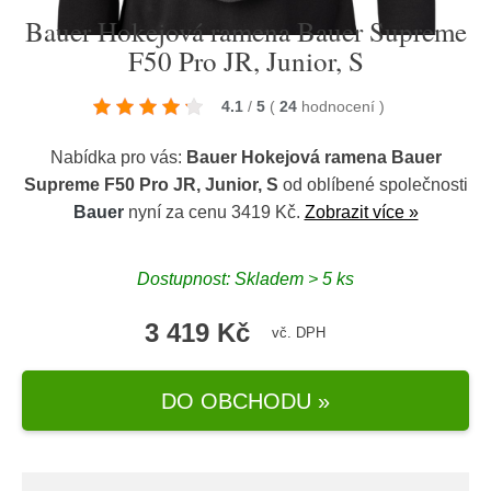
Bauer Hokejová ramena Bauer Supreme
F50 Pro JR, Junior, S
4.1
/
5
(
24
hodnocení
)
Nabídka pro vás:
Bauer Hokejová ramena Bauer
Supreme F50 Pro JR, Junior, S
od oblíbené společnosti
Bauer
nyní za cenu 3419 Kč.
Zobrazit více »
Dostupnost: Skladem > 5 ks
3 419 Kč
vč. DPH
DO OBCHODU »