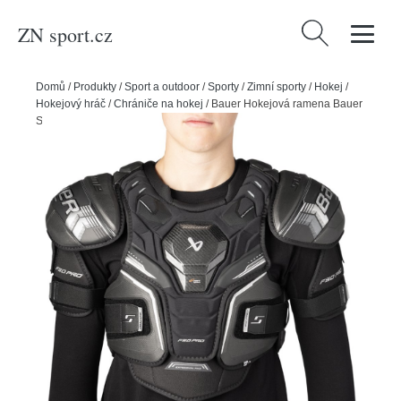
ZN sport.cz
Vyhledávání
Domů
/
Produkty
/
Sport a outdoor
/
Sporty
/
Zimní sporty
/
Hokej
/
Hokejový hráč
/
Chrániče na hokej
/
Bauer Hokejová ramena Bauer
Supreme F50 Pro JR, Junior, S