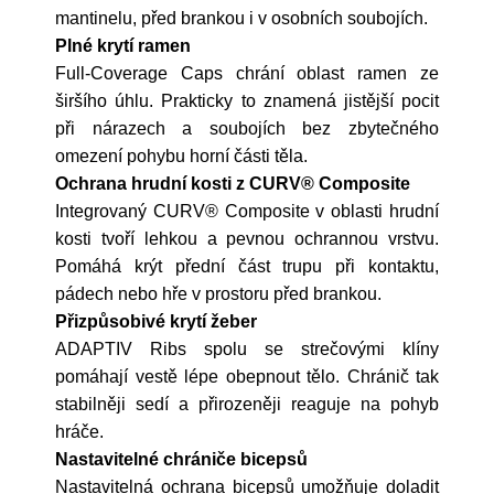
mantinelu, před brankou i v osobních soubojích.
Plné krytí ramen
Full-Coverage Caps chrání oblast ramen ze
širšího úhlu. Prakticky to znamená jistější pocit
při nárazech a soubojích bez zbytečného
omezení pohybu horní části těla.
Ochrana hrudní kosti z CURV® Composite
Integrovaný CURV® Composite v oblasti hrudní
kosti tvoří lehkou a pevnou ochrannou vrstvu.
Pomáhá krýt přední část trupu při kontaktu,
pádech nebo hře v prostoru před brankou.
Přizpůsobivé krytí žeber
ADAPTIV Ribs spolu se strečovými klíny
pomáhají vestě lépe obepnout tělo. Chránič tak
stabilněji sedí a přirozeněji reaguje na pohyb
hráče.
Nastavitelné chrániče bicepsů
Nastavitelná ochrana bicepsů umožňuje doladit