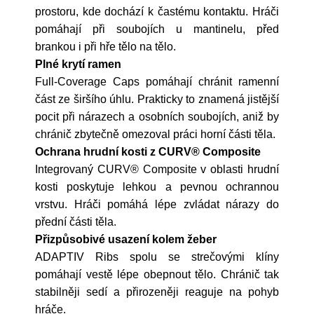
prostoru, kde dochází k častému kontaktu. Hráči
pomáhají při soubojích u mantinelu, před
brankou i při hře tělo na tělo.
Plné krytí ramen
Full-Coverage Caps pomáhají chránit ramenní
část ze širšího úhlu. Prakticky to znamená jistější
pocit při nárazech a osobních soubojích, aniž by
chránič zbytečně omezoval práci horní části těla.
Ochrana hrudní kosti z CURV® Composite
Integrovaný CURV® Composite v oblasti hrudní
kosti poskytuje lehkou a pevnou ochrannou
vrstvu. Hráči pomáhá lépe zvládat nárazy do
přední části těla.
Přizpůsobivé usazení kolem žeber
ADAPTIV Ribs spolu se strečovými klíny
pomáhají vestě lépe obepnout tělo. Chránič tak
stabilněji sedí a přirozeněji reaguje na pohyb
hráče.