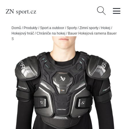
ZN sport.cz
Vyhledávání
Domů
/
Produkty
/
Sport a outdoor
/
Sporty
/
Zimní sporty
/
Hokej
/
Hokejový hráč
/
Chrániče na hokej
/
Bauer Hokejová ramena Bauer
Supreme F50 Pro INT, Intermediate, M