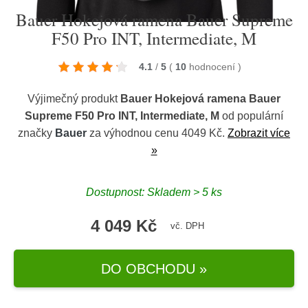
Bauer Hokejová ramena Bauer Supreme
F50 Pro INT, Intermediate, M
4.1
/
5
(
10
hodnocení
)
Výjimečný produkt
Bauer Hokejová ramena Bauer
Supreme F50 Pro INT, Intermediate, M
od populární
značky
Bauer
za výhodnou cenu 4049 Kč.
Zobrazit více
»
Dostupnost: Skladem > 5 ks
4 049 Kč
vč. DPH
DO OBCHODU »