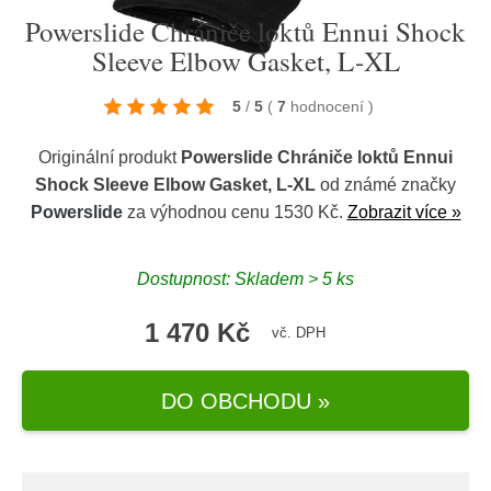
Powerslide Chrániče loktů Ennui Shock
Sleeve Elbow Gasket, L-XL
5
/
5
(
7
hodnocení
)
Originální produkt
Powerslide Chrániče loktů Ennui
Shock Sleeve Elbow Gasket, L-XL
od známé značky
Powerslide
za výhodnou cenu 1530 Kč.
Zobrazit více »
Dostupnost: Skladem > 5 ks
1 470 Kč
vč. DPH
DO OBCHODU »