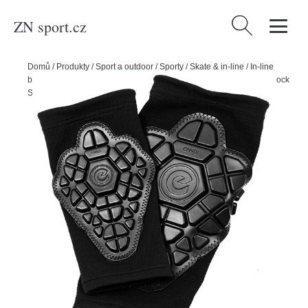
ZN sport.cz
Vyhledávání
Domů
/
Produkty
/
Sport a outdoor
/
Sporty
/
Skate & in-line
/
In-line
bruslení
/
Chrániče na in-line
/
Powerslide Chrániče loktů Ennui Shock
Sleeve Elbow Gasket, L-XL