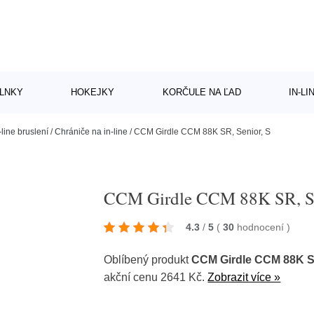
LNKY
HOKEJKY
KORČULE NA ĽAD
IN-L
-line bruslení
/
Chrániče na in-line
/
CCM Girdle CCM 88K SR, Senior, S
CCM Girdle CCM 88K SR, Se
4.3
/
5
(
30
hodnocení
)
Oblíbený produkt
CCM Girdle CCM 88K SR
akční cenu 2641 Kč.
Zobrazit více »