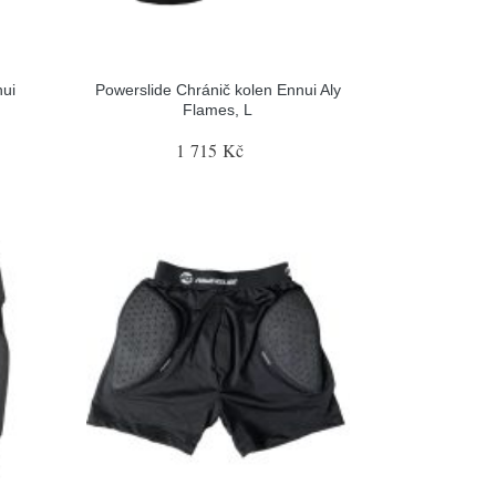
nui
Powerslide Chránič kolen Ennui Aly
Flames, L
1 715 Kč