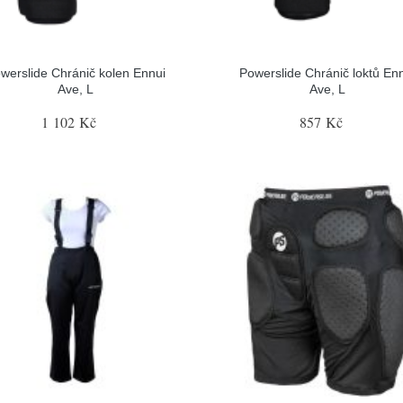
werslide Chránič kolen Ennui
Powerslide Chránič loktů En
Ave, L
Ave, L
1 102 Kč
857 Kč