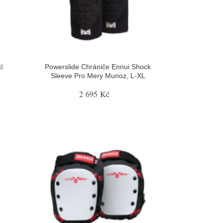
í
Powerslide Chrániče Ennui Shock
Sleeve Pro Mery Munoz, L-XL
2 695 Kč