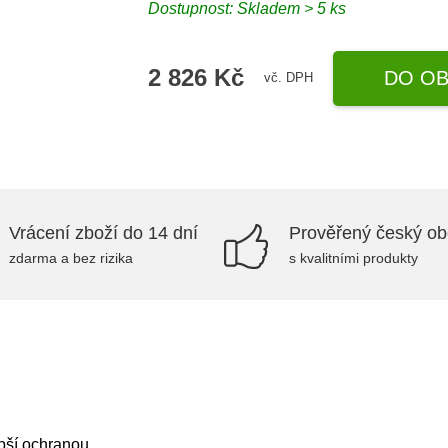
Dostupnost: Skladem > 5 ks
2 826 Kč
DO OB
vč. DPH
Vrácení zboží do 14 dní
Prověřený český o
zdarma a bez rizika
s kvalitními produkty
epší ochranou.