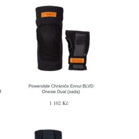
Powerslide Chrániče Ennui BLVD
M
Onesie Dual (sada)
1 102 Kč