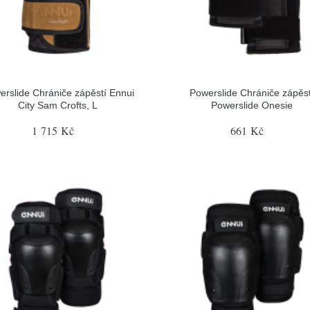
erslide Chrániče zápěstí Ennui
Powerslide Chrániče zápěst
City Sam Crofts, L
Powerslide Onesie
1 715 Kč
661 Kč