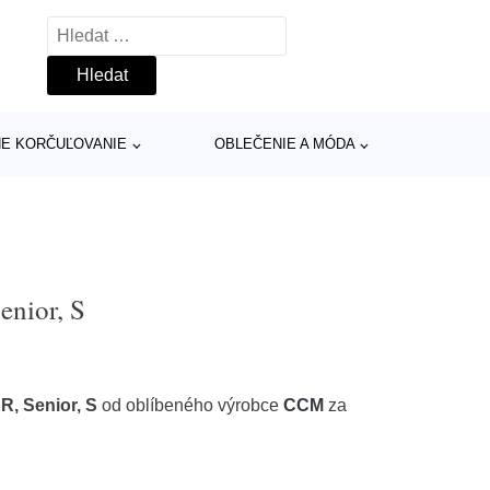
Vyhledávání
INE KORČUĽOVANIE
OBLEČENIE A MÓDA
nior, S
, Senior, S
od oblíbeného výrobce
CCM
za