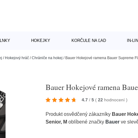
LNKY
HOKEJKY
KORČULE NA ĽAD
IN-L
ej
/
Hokejový hráč
/
Chrániče na hokej
/
Bauer Hokejové ramena Bauer Supreme FU
Bauer Hokejové ramena Baue
4.7
/
5
(
22
hodnocení
)
Produkt osvědčený zákazníky
Bauer Hok
Senior, M
oblíbené značky
Bauer
ve slev