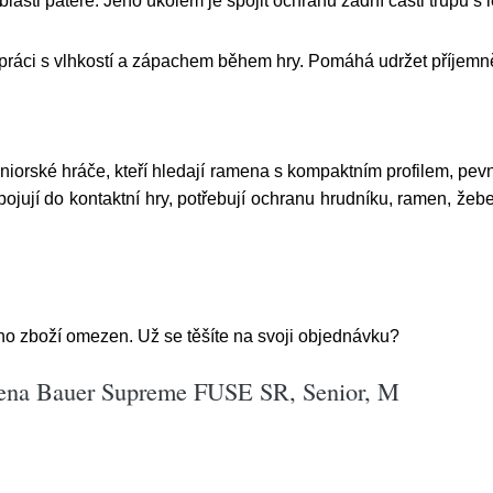
asti páteře. Jeho úkolem je spojit ochranu zadní části trupu s
s vlhkostí a zápachem během hry. Pomáhá udržet příjemnější vn
rské hráče, kteří hledají ramena s kompaktním profilem, pevno
apojují do kontaktní hry, potřebují ochranu hrudníku, ramen, žeb
ho zboží omezen. Už se těšíte na svoji objednávku?
mena Bauer Supreme FUSE SR, Senior, M