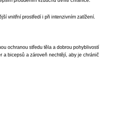
 lepším prouděním vzduchu uvnitř chrániče.
itřní prostředí i při intenzivním zatížení.
u ochranou středu těla a dobrou pohyblivostí
er a bicepsů a zároveň nechtějí, aby je chránič