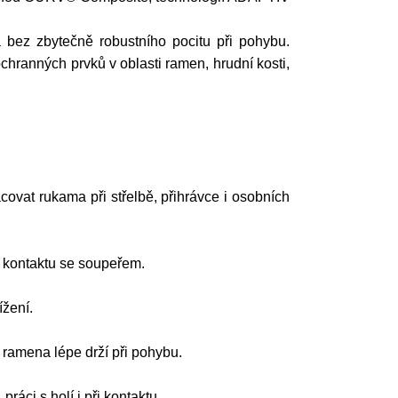
 bez zbytečně robustního pocitu při pohybu.
 ochranných prvků v oblasti ramen, hrudní kosti,
covat rukama při střelbě, přihrávce i osobních
a kontaktu se soupeřem.
ížení.
 ramena lépe drží při pohybu.
áci s holí i při kontaktu.