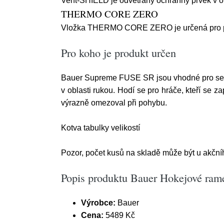
Vent-SHIELD je odvětraný ochranný prvek v obl
THERMO CORE ZERO
Vložka THERMO CORE ZERO je určená pro práci 
Pro koho je produkt určen
Bauer Supreme FUSE SR jsou vhodné pro senio
v oblasti rukou. Hodí se pro hráče, kteří se z
výrazně omezoval při pohybu.
Kotva tabulky velikostí
Pozor, počet kusů na skladě může být u akční
Popis produktu Bauer Hokejové ra
Výrobce:
Bauer
Cena:
5489 Kč