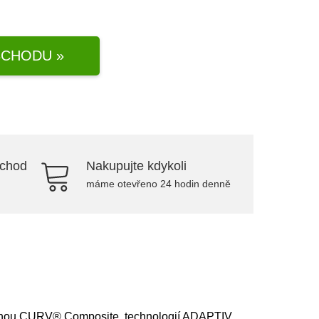
CHODU »
bchod
Nakupujte kdykoli
máme otevřeno 24 hodin denně
ranou CURV® Composite, technologií ADAPTIV