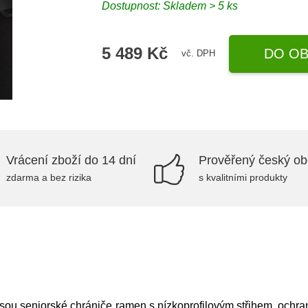
Dostupnost: Skladem > 5 ks
5 489 Kč
DO OB
vč. DPH
Vrácení zboží do 14 dní
Prověřený český o
zdarma a bez rizika
s kvalitními produkty
u seniorské chrániče ramen s nízkoprofilovým střihem, och