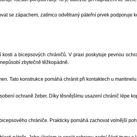
ovat se zápachem, zatímco odvětraný páteřní prvek podporuje k
kosti a bicepsových chráničů. V praxi poskytuje pevnou ochra
ň nepůsobí zbytečně těžkopádně.
amen. Tato konstrukce pomáhá chránit při kontaktech u mantinelu,
obení ochraně žeber. Díky těsnějšímu usazení chránič lépe ko
bicepsového chrániče. Prakticky pomáhá zachovat volnější pohyb