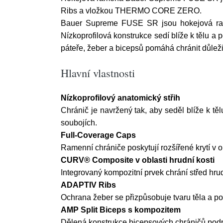
Ribs a vložkou THERMO CORE ZERO.
Bauer Supreme FUSE SR jsou hokejová ramena
Nízkoprofilová konstrukce sedí blíže k tělu a p
páteře, žeber a bicepsů pomáhá chránit důležité
Hlavní vlastnosti
Nízkoprofilový anatomický střih
Chránič je navržený tak, aby seděl blíže k tě
soubojích.
Full-Coverage Caps
Ramenní chrániče poskytují rozšířené krytí v 
CURV® Composite v oblasti hrudní kosti
Integrovaný kompozitní prvek chrání střed hru
ADAPTIV Ribs
Ochrana žeber se přizpůsobuje tvaru těla a p
AMP Split Biceps s kompozitem
Dělená konstrukce bicepsových chráničů podporu