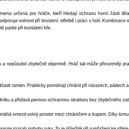
 určená pro hráče, kteří hledají ochranu horní části těla
odporuje volnost při bruslení, střelbě i práci s holí. Kombinace
 partie při kontaktní hře.
lu a nepůsobil zbytečně objemně. Hráč tak může přirozeněji pra
oblasti ramen. Prakticky pomáhají chránit při nárazech, pádech 
dníku a přidává pevnou ochrannou strukturu bez zbytečného zat
omáhá omezit volný prostor mezi chráničem a trupem. Díky tomu
je rozsah pohybu ruky. To je důležité při napřažení ke střele, pr