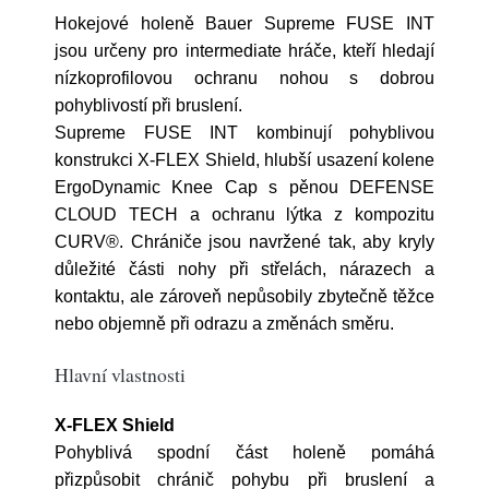
Hokejové holeně Bauer Supreme FUSE INT
jsou určeny pro intermediate hráče, kteří hledají
nízkoprofilovou ochranu nohou s dobrou
pohyblivostí při bruslení.
Supreme FUSE INT kombinují pohyblivou
konstrukci X-FLEX Shield, hlubší usazení kolene
ErgoDynamic Knee Cap s pěnou DEFENSE
CLOUD TECH a ochranu lýtka z kompozitu
CURV®. Chrániče jsou navržené tak, aby kryly
důležité části nohy při střelách, nárazech a
kontaktu, ale zároveň nepůsobily zbytečně těžce
nebo objemně při odrazu a změnách směru.
Hlavní vlastnosti
X-FLEX Shield
Pohyblivá spodní část holeně pomáhá
přizpůsobit chránič pohybu při bruslení a