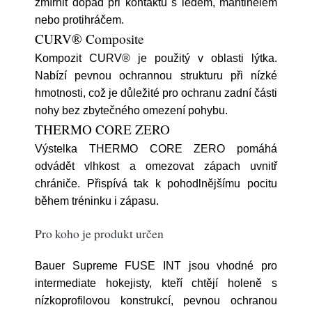
zmírnit dopad při kontaktu s ledem, mantinelem
nebo protihráčem.
CURV® Composite
Kompozit CURV® je použitý v oblasti lýtka.
Nabízí pevnou ochrannou strukturu při nízké
hmotnosti, což je důležité pro ochranu zadní části
nohy bez zbytečného omezení pohybu.
THERMO CORE ZERO
Výstelka THERMO CORE ZERO pomáhá
odvádět vlhkost a omezovat zápach uvnitř
chrániče. Přispívá tak k pohodlnějšímu pocitu
během tréninku i zápasu.
Pro koho je produkt určen
Bauer Supreme FUSE INT jsou vhodné pro
intermediate hokejisty, kteří chtějí holeně s
nízkoprofilovou konstrukcí, pevnou ochranou