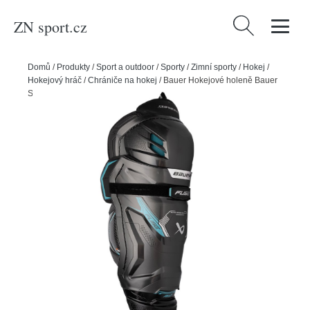
ZN sport.cz
Vyhledávání
Domů
/
Produkty
/
Sport a outdoor
/
Sporty
/
Zimní sporty
/
Hokej
/
Hokejový hráč
/
Chrániče na hokej
/
Bauer Hokejové holeně Bauer
Supreme FUSE INT, Intermediate, 13"