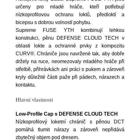
určeny pro mladé hráče, kteří potřebují
nízkoprofilovou ochranu loktů, předloktí a
bicepsu s dobrou volností pohybu.
Supreme FUSE YTH kombinují lehkou
konstrukci, pěnu DEFENSE CLOUD TECH v
oblasti lokte a ochranné prvky z kompozitu
CURV®. Chrániče jsou navržené tak, aby dobře
držely na ruce, neomezovaly mladého hráče při
střelbě, přihrávkách ani práci s pukem a zároveň
kryly důležité části paže při pádech, nárazech a
kontaktu.
Hlavní vlastnosti
Low-Profile Cap s DEFENSE CLOUD TECH
Nízkoprofilový loketní chránič s pěnou DCT
pomáhá tlumit nárazy a zároveň nepřidává
zbytečný objem pod dresem.