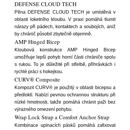
DEFENSE CLOUD TECH
Pěna DEFENSE CLOUD TECH je umístěná v
oblasti loketního kloubu. V praxi pomáhá tlumit
nárazy při pádech, kontaktech a soubojích, aniž
by chránič působil zbytečně objemně.
AMP Hinged Bicep
Kloubová konstrukce AMP Hinged Bicep
umožňuje lepší pohyb horní části chrániče spolu
s rukou. To je důležité při střelbě, přihrávkách i
rychlé práci s hokejkou.
CURV® Composite
Kompozit CURV® je použitý v oblasti bicepsu a
předloktí. Nabízí pevnou ochrannou strukturu při
nízké hmotnosti, takže pomáhá chránit paži bez
výrazného omezení pohybu.
Wrap Lock Strap a Comfort Anchor Strap
Kombinace upínacích pásků pomáhá zafixovat