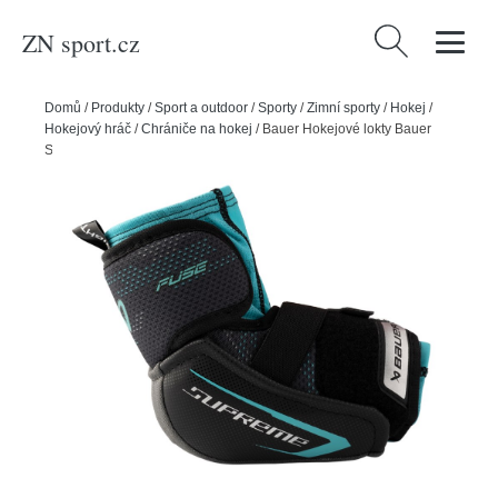
ZN sport.cz
Vyhledávání
Domů
/
Produkty
/
Sport a outdoor
/
Sporty
/
Zimní sporty
/
Hokej
/
Hokejový hráč
/
Chrániče na hokej
/
Bauer Hokejové lokty Bauer
Supreme FUSE YTH, Dětská, M