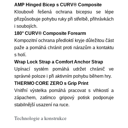
AMP Hinged Bicep s CURV® Composite
Kloubově řešená ochrana bicepsu se lépe
přizpůsobuje pohybu ruky při střelbě, přihrávkách
i soubojích.
180° CURV® Composite Forearm
Kompozitní ochrana předloktí kryje důležitou část
paže a pomáhá chránit proti nárazům a kontaktu
s holí.
Wrap Lock Strap a Comfort Anchor Strap
Upínací systém pomáhá udržet chránič ve
správné poloze i při aktivním pohybu během hry.
THERMO CORE ZERO s Grip Print
Vnitřní výstelka pomáhá pracovat s vlhkostí a
zápachem, zatímco gripový potisk podporuje
stabilnější usazení na ruce.
Technologie a konstrukce