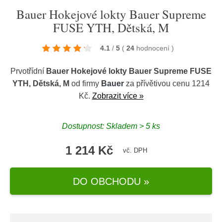
Bauer Hokejové lokty Bauer Supreme
FUSE YTH, Dětská, M
4.1
/
5
(
24
hodnocení
)
Prvotřídní
Bauer Hokejové lokty Bauer Supreme FUSE
YTH, Dětská, M
od firmy
Bauer
za přívětivou cenu 1214
Kč.
Zobrazit více »
Dostupnost: Skladem > 5 ks
1 214 Kč
vč. DPH
DO OBCHODU »