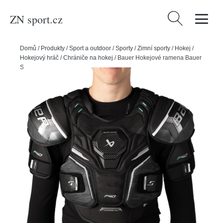
ZN sport.cz
Vyhledávání
Domů
/
Produkty
/
Sport a outdoor
/
Sporty
/
Zimní sporty
/
Hokej
/
Hokejový hráč
/
Chrániče na hokej
/
Bauer Hokejové ramena Bauer
Supreme F40 JR, Junior, S