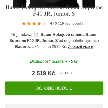
Bauer Hokejové ramena Bauer Supreme
F40 JR, Junior, S
4
/
5
(
10
hodnocení
)
Nejprodávanější
Bauer Hokejové ramena Bauer
Supreme F40 JR, Junior, S
od originálního výrobce
Bauer
za akční cenu 2519 Kč.
Zobrazit více »
Dostupnost: Skladem > 5 ks
2 519 Kč
vč. DPH
DO OBCHODU »