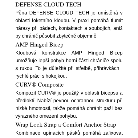
DEFENSE CLOUD TECH
Pěna DEFENSE CLOUD TECH je umístěná v
oblasti loketního kloubu. V praxi pomáhá tlumit
nárazy při pádech, kontaktech a soubojích, aniž
by chránič působil zbytečně objemně.
AMP Hinged Bicep
Kloubová konstrukce AMP Hinged Bicep
umožňuje lepší pohyb horní části chrániče spolu
s rukou. To je důležité při střelbě, přihrávkách i
rychlé práci s hokejkou.
CURV® Composite
Kompozit CURV® je použitý v oblasti bicepsu a
předloktí. Nabízí pevnou ochrannou strukturu při
nízké hmotnosti, takže pomáhá chránit paži bez
výrazného omezení pohybu.
Wrap Lock Strap a Comfort Anchor Strap
Kombinace upínacích pásků pomáhá zafixovat