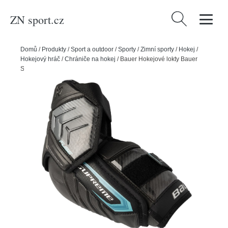
ZN sport.cz
Vyhledávání
Domů
/
Produkty
/
Sport a outdoor
/
Sporty
/
Zimní sporty
/
Hokej
/
Hokejový hráč
/
Chrániče na hokej
/
Bauer Hokejové lokty Bauer
Supreme FUSE SR, Senior, M