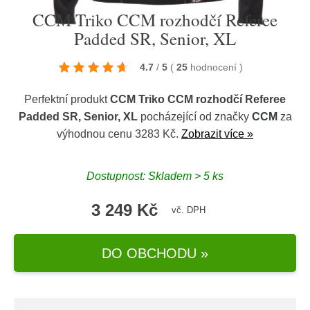
CCM Triko CCM rozhodčí Referee
Padded SR, Senior, XL
4.7
/
5
(
25
hodnocení
)
Perfektní produkt
CCM Triko CCM rozhodčí Referee
Padded SR, Senior, XL
pocházející od značky
CCM
za
výhodnou cenu 3283 Kč.
Zobrazit více »
Dostupnost: Skladem > 5 ks
3 249 Kč
vč. DPH
DO OBCHODU »