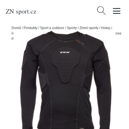
ZN sport.cz
Vyhledávání
Domů
/
Produkty
/
Sport a outdoor
/
Sporty
/
Zimní sporty
/
Hokej
/
Hokejový hráč
/
Chrániče na hokej
/
CCM Triko CCM rozhodčí Referee
Padded SR, Senior, XL