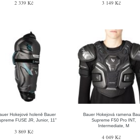
2 339 Kč
3 149 Kč
auer Hokejové holeně Bauer
Bauer Hokejová ramena Bau
upreme FUSE JR, Junior, 11"
Supreme F50 Pro INT,
Intermediate, M
3 869 Kč
4 049 Kč