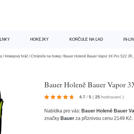
LNKY
HOKEJKY
KORČULE NA ĽAD
IN-L
ej
/
Hokejový hráč
/
Chrániče na hokej
/
Bauer Holeně Bauer Vapor 3X Pro S22 JR, J
Bauer Holeně Bauer Vapor 3X
4.7
/
5
(
25
hodnocení
)
Nabídka pro vás:
Bauer Holeně Bauer Vap
značky
Bauer
za příznivou cenu 2149 Kč