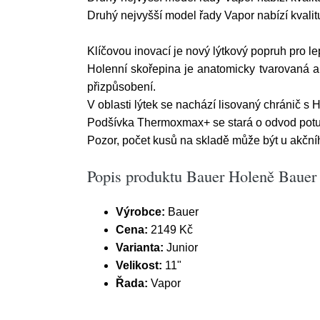
Druhý nejvyšší model řady Vapor nabízí kvalitu
Klíčovou inovací je nový lýtkový popruh pro lepš
Holenní skořepina je anatomicky tvarovaná a d
přizpůsobení.
V oblasti lýtek se nachází lisovaný chránič s
Podšívka Thermoxmax+ se stará o odvod potu
Pozor, počet kusů na skladě může být u akčn
Popis produktu Bauer Holeně Bauer 
Výrobce:
Bauer
Cena:
2149 Kč
Varianta:
Junior
Velikost:
11"
Řada:
Vapor