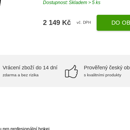
Dostupnost: Skladem > 5 ks
2 149 Kč
DO OB
vč. DPH
Vrácení zboží do 14 dní
Prověřený český o
zdarma a bez rizika
s kvalitními produkty
 pro profesionální hokej.