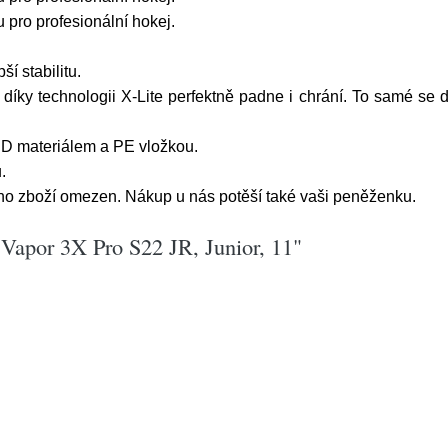
 pro profesionální hokej.
í stabilitu.
íky technologii X-Lite perfektně padne i chrání. To samé se dá 
 HD materiálem a PE vložkou.
.
ího zboží omezen. Nákup u nás potěší také vaši peněženku.
Vapor 3X Pro S22 JR, Junior, 11"