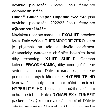
novinkou pro sezónu 2022/23. Jsou určeny pro
výkonnostní hráče.
Holeně Bauer Vapor Hyperlite S22 SR
jsou
novinkou pro sezónu 2022/23. Jsou určeny pro
výkonnostní hráče
.
Novinkou u tohoto modelu je
EXO-LITE
protekce
lýtka. Dále vyšívka
THERMOCORE ZERO
, která
je příjemná na tělo a skvěle odvětrává.
Anatomicky tvarované chrániče holeních kostí
díky technologii
X-LITE SHIELD
. Ochrana
kolene
ERGODYNAMIC,
díky tomu ještě lépe
sedne na nohu. Dále ochrana kraje kolene
pomocí ochraných křidélek z
HYPERLITE HD
tvarované hmoty pro maximální protekci.
HYPERLITE HD
hmota je použita také pro
ochranu stehna. Kotva
DYNAFLEX
s
TUNEFIT
páskem přes lýtko pro maximální komfort. Dále je
zde
tvarovaná vložka
v oblasti brusle, kterou lze