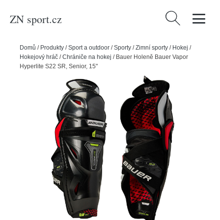
ZN sport.cz
Vyhledávání
Domů
/
Produkty
/
Sport a outdoor
/
Sporty
/
Zimní sporty
/
Hokej
/
Hokejový hráč
/
Chrániče na hokej
/
Bauer Holeně Bauer Vapor
Hyperlite S22 SR, Senior, 15"