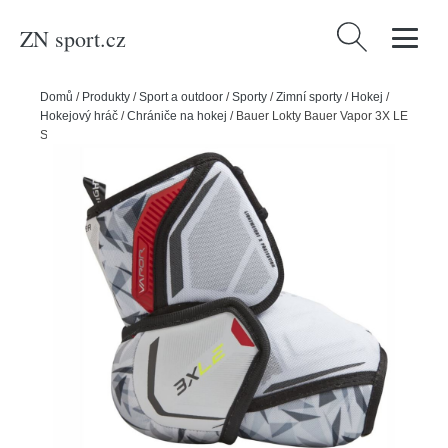
ZN sport.cz
Vyhledávání
Domů
/
Produkty
/
Sport a outdoor
/
Sporty
/
Zimní sporty
/
Hokej
/
Hokejový hráč
/
Chrániče na hokej
/
Bauer Lokty Bauer Vapor 3X LE
S22 INT, Intermediate, M