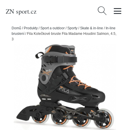
ZN sport.cz
Vyhledávání
Domů
/
Produkty
/
Sport a outdoor
/
Sporty
/
Skate & in-line
/
In-line
bruslení
/
Fila Kolečkové brusle Fila Madame Houdini Salmon, 4.5,
37.5, 4x, 80