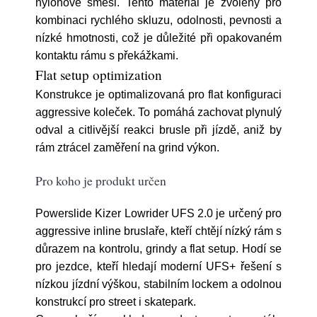
nylonové směsi. Tento materiál je zvolený pro
kombinaci rychlého skluzu, odolnosti, pevnosti a
nízké hmotnosti, což je důležité při opakovaném
kontaktu rámu s překážkami.
Flat setup optimization
Konstrukce je optimalizovaná pro flat konfiguraci
aggressive koleček. To pomáhá zachovat plynulý
odval a citlivější reakci brusle při jízdě, aniž by
rám ztrácel zaměření na grind výkon.
Pro koho je produkt určen
Powerslide Kizer Lowrider UFS 2.0 je určený pro
aggressive inline bruslaře, kteří chtějí nízký rám s
důrazem na kontrolu, grindy a flat setup. Hodí se
pro jezdce, kteří hledají moderní UFS+ řešení s
nízkou jízdní výškou, stabilním lockem a odolnou
konstrukcí pro street i skatepark.