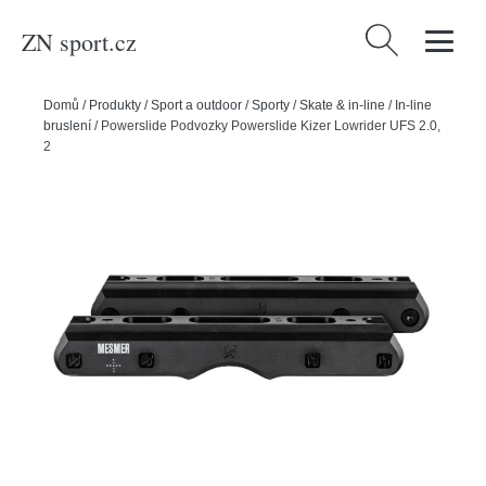
ZN sport.cz
Vyhledávání
Domů
/
Produkty
/
Sport a outdoor
/
Sporty
/
Skate & in-line
/
In-line
bruslení
/
Powerslide Podvozky Powerslide Kizer Lowrider UFS 2.0,
272mm, 4x, 60