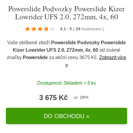
Powerslide Podvozky Powerslide Kizer
Lowrider UFS 2.0, 272mm, 4x, 60
4.1
/
5
(
24
hodnocení
)
Vaše oblíbené zboží
Powerslide Podvozky Powerslide
Kizer Lowrider UFS 2.0, 272mm, 4x, 60
od známé
značky
Powerslide
za akční cenu 3675 Kč.
Zobrazit více
»
Dostupnost: Skladem > 5 ks
3 675 Kč
vč. DPH
DO OBCHODU »