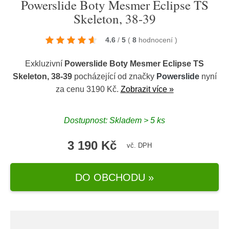
Powerslide Boty Mesmer Eclipse TS
Skeleton, 38-39
4.6
/
5
(
8
hodnocení
)
Exkluzivní
Powerslide Boty Mesmer Eclipse TS
Skeleton, 38-39
pocházející od značky
Powerslide
nyní
za cenu 3190 Kč.
Zobrazit více »
Dostupnost: Skladem > 5 ks
3 190 Kč
vč. DPH
DO OBCHODU »