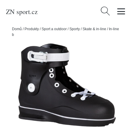
ZN sport.cz
Vyhledávání
Domů
/
Produkty
/
Sport a outdoor
/
Sporty
/
Skate & in-line
/
In-line
bruslení
/
Powerslide Boty Mesmer Eclipse TS Skeleton, 38-39