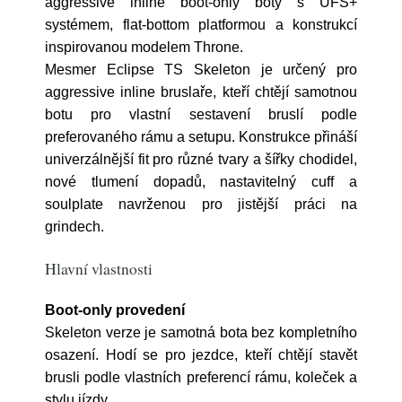
aggressive inline boot-only boty s UFS+
systémem, flat-bottom platformou a konstrukcí
inspirovanou modelem Throne.
Mesmer Eclipse TS Skeleton je určený pro
aggressive inline bruslaře, kteří chtějí samotnou
botu pro vlastní sestavení bruslí podle
preferovaného rámu a setupu. Konstrukce přináší
univerzálnější fit pro různé tvary a šířky chodidel,
nové tlumení dopadů, nastavitelný cuff a
soulplate navrženou pro jistější práci na
grindech.
Hlavní vlastnosti
Boot-only provedení
Skeleton verze je samotná bota bez kompletního
osazení. Hodí se pro jezdce, kteří chtějí stavět
brusli podle vlastních preferencí rámu, koleček a
stylu jízdy.