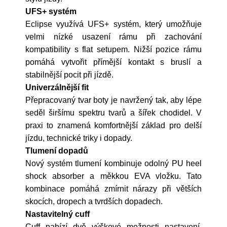
UFS+ systém
Eclipse využívá UFS+ systém, který umožňuje
velmi nízké usazení rámu při zachování
kompatibility s flat setupem. Nižší pozice rámu
pomáhá vytvořit přímější kontakt s bruslí a
stabilnější pocit při jízdě.
Univerzálnější fit
Přepracovaný tvar boty je navržený tak, aby lépe
seděl širšímu spektru tvarů a šířek chodidel. V
praxi to znamená komfortnější základ pro delší
jízdu, technické triky i dopady.
Tlumení dopadů
Nový systém tlumení kombinuje odolný PU heel
shock absorber a měkkou EVA vložku. Tato
kombinace pomáhá zmírnit nárazy při větších
skocích, dropech a tvrdších dopadech.
Nastavitelný cuff
Cuff nabízí dvě výškové možnosti nastavení.