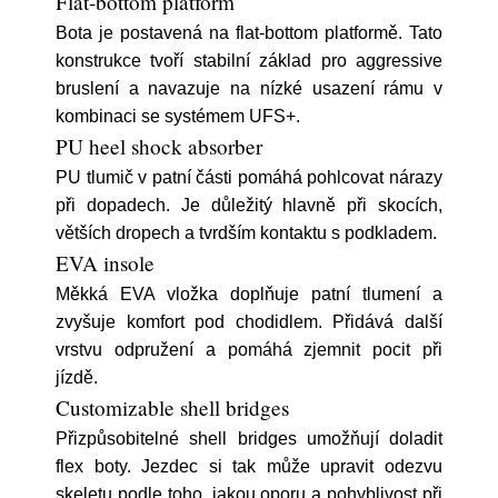
Flat-bottom platform
Bota je postavená na flat-bottom platformě. Tato
konstrukce tvoří stabilní základ pro aggressive
bruslení a navazuje na nízké usazení rámu v
kombinaci se systémem UFS+.
PU heel shock absorber
PU tlumič v patní části pomáhá pohlcovat nárazy
při dopadech. Je důležitý hlavně při skocích,
větších dropech a tvrdším kontaktu s podkladem.
EVA insole
Měkká EVA vložka doplňuje patní tlumení a
zvyšuje komfort pod chodidlem. Přidává další
vrstvu odpružení a pomáhá zjemnit pocit při
jízdě.
Customizable shell bridges
Přizpůsobitelné shell bridges umožňují doladit
flex boty. Jezdec si tak může upravit odezvu
skeletu podle toho, jakou oporu a pohyblivost při