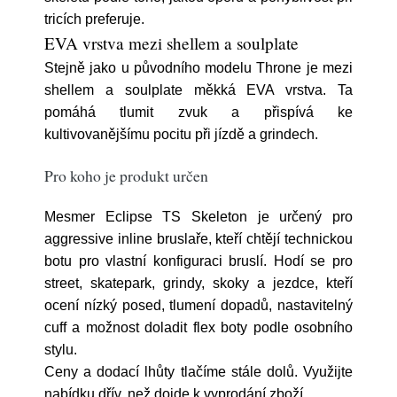
tricích preferuje.
EVA vrstva mezi shellem a soulplate
Stejně jako u původního modelu Throne je mezi
shellem a soulplate měkká EVA vrstva. Ta
pomáhá tlumit zvuk a přispívá ke
kultivovanějšímu pocitu při jízdě a grindech.
Pro koho je produkt určen
Mesmer Eclipse TS Skeleton je určený pro
aggressive inline bruslaře, kteří chtějí technickou
botu pro vlastní konfiguraci bruslí. Hodí se pro
street, skatepark, grindy, skoky a jezdce, kteří
ocení nízký posed, tlumení dopadů, nastavitelný
cuff a možnost doladit flex boty podle osobního
stylu.
Ceny a dodací lhůty tlačíme stále dolů. Využijte
nabídku dřív, než dojde k vyprodání zboží.