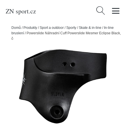
ZN sport.cz
Vyhledávání
Domů
/
Produkty
/
Sport a outdoor
/
Sporty
/
Skate & in-line
/
In-line
bruslení
/
Powerslide Náhradní Cuff Powerslide Mesmer Eclipse Black,
černá, 38-41