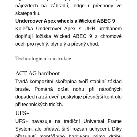
nájezdech na zábradlí, ledge i přechody ve
skateparku.
Undercover Apex wheels a Wicked ABEC 9
Kolečka Undercover Apex s UHR urethanem
doplňují ložiska Wicked ABEC 9 z chromové
oceli pro rychlý, plynulý a přesný chod.
Technologie a konstrukce
ACT AG hardboot
Tvrdá kompozitní skořepina tvoří stabilní základ
brusle. Pomáhá držet nohu při náročných
dopadech a zároveň poskytuje přesnější kontrolu
při technických tricích.
UFS+
UFS+ navazuje na tradiční Universal Frame
System, ale přidává širší rozsah uchycení. Díky
přesunutí montážního hardwaru mimo dráhu