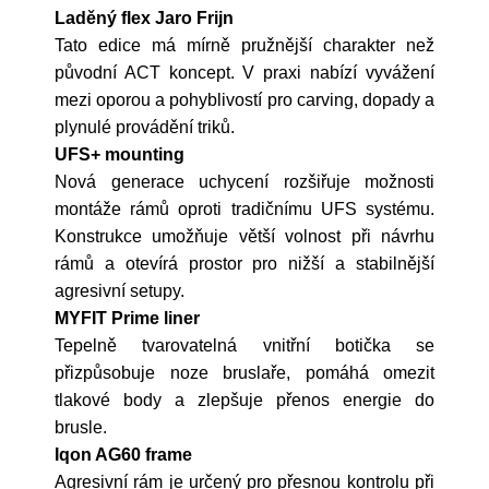
Laděný flex Jaro Frijn
Tato edice má mírně pružnější charakter než
původní ACT koncept. V praxi nabízí vyvážení
mezi oporou a pohyblivostí pro carving, dopady a
plynulé provádění triků.
UFS+ mounting
Nová generace uchycení rozšiřuje možnosti
montáže rámů oproti tradičnímu UFS systému.
Konstrukce umožňuje větší volnost při návrhu
rámů a otevírá prostor pro nižší a stabilnější
agresivní setupy.
MYFIT Prime liner
Tepelně tvarovatelná vnitřní botička se
přizpůsobuje noze bruslaře, pomáhá omezit
tlakové body a zlepšuje přenos energie do
brusle.
Iqon AG60 frame
Agresivní rám je určený pro přesnou kontrolu při