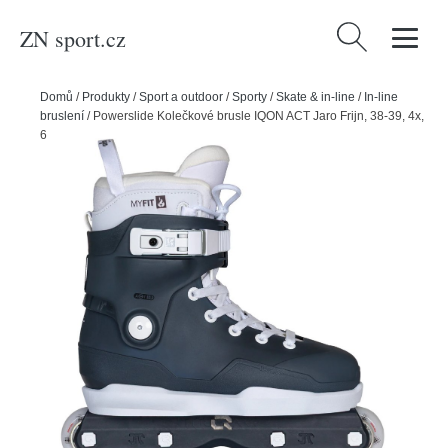
ZN sport.cz
Vyhledávání
Domů
/
Produkty
/
Sport a outdoor
/
Sporty
/
Skate & in-line
/
In-line
bruslení
/
Powerslide Kolečkové brusle IQON ACT Jaro Frijn, 38-39, 4x,
60