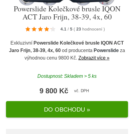
Powerslide Kolečkové brusle IQON
ACT Jaro Frijn, 38-39, 4x, 60
4.1
/
5
(
23
hodnocení
)
Exkluzivní
Powerslide Kolečkové brusle IQON ACT
Jaro Frijn, 38-39, 4x, 60
od producenta
Powerslide
za
výhodnou cenu 9800 Kč.
Zobrazit více »
Dostupnost: Skladem > 5 ks
9 800 Kč
vč. DPH
DO OBCHODU »