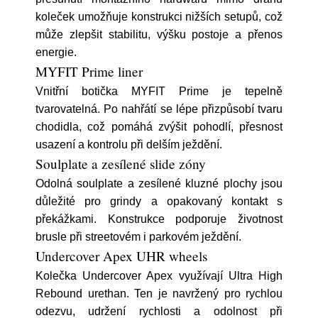
koleček umožňuje konstrukci nižších setupů, což
může zlepšit stabilitu, výšku postoje a přenos
energie.
MYFIT Prime liner
Vnitřní botička MYFIT Prime je tepelně
tvarovatelná. Po nahřátí se lépe přizpůsobí tvaru
chodidla, což pomáhá zvýšit pohodlí, přesnost
usazení a kontrolu při delším ježdění.
Soulplate a zesílené slide zóny
Odolná soulplate a zesílené kluzné plochy jsou
důležité pro grindy a opakovaný kontakt s
překážkami. Konstrukce podporuje životnost
brusle při streetovém i parkovém ježdění.
Undercover Apex UHR wheels
Kolečka Undercover Apex využívají Ultra High
Rebound urethan. Ten je navržený pro rychlou
odezvu, udržení rychlosti a odolnost při