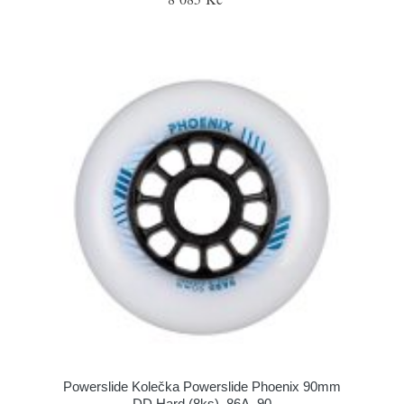
Powerslide Kolečka Powerslide Phoenix 90mm
DD Hard (8ks), 86A, 90