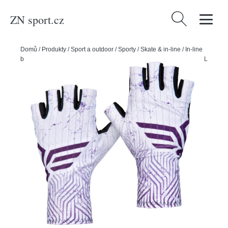
ZN sport.cz
Vyhledávání
Domů
/
Produkty
/
Sport a outdoor
/
Sporty
/
Skate & in-line
/
In-line
bruslení
/
Powerslide Rukavice Swings Aero Glove Purple, fialová, L