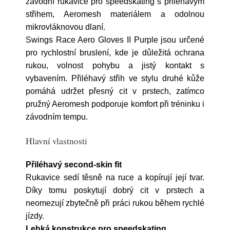
závodní rukavice pro speedskating s přiléhavým
střihem, Aeromesh materiálem a odolnou
mikrovláknovou dlaní.
Swings Race Aero Gloves II Purple jsou určené
pro rychlostní bruslení, kde je důležitá ochrana
rukou, volnost pohybu a jistý kontakt s
vybavením. Přiléhavý střih ve stylu druhé kůže
pomáhá udržet přesný cit v prstech, zatímco
pružný Aeromesh podporuje komfort při tréninku i
závodním tempu.
Hlavní vlastnosti
Přiléhavý second-skin fit
Rukavice sedí těsně na ruce a kopírují její tvar.
Díky tomu poskytují dobrý cit v prstech a
neomezují zbytečně při práci rukou během rychlé
jízdy.
Lehká konstrukce pro speedskating