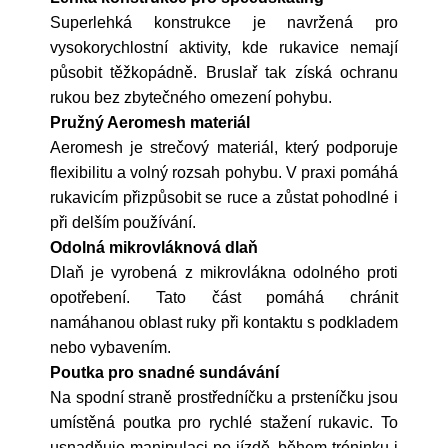
Superlehká konstrukce je navržená pro
vysokorychlostní aktivity, kde rukavice nemají
působit těžkopádně. Bruslař tak získá ochranu
rukou bez zbytečného omezení pohybu.
Pružný Aeromesh materiál
Aeromesh je strečový materiál, který podporuje
flexibilitu a volný rozsah pohybu. V praxi pomáhá
rukavicím přizpůsobit se ruce a zůstat pohodlné i
při delším používání.
Odolná mikrovláknová dlaň
Dlaň je vyrobená z mikrovlákna odolného proti
opotřebení. Tato část pomáhá chránit
namáhanou oblast ruky při kontaktu s podkladem
nebo vybavením.
Poutka pro snadné sundávání
Na spodní straně prostředníčku a prsteníčku jsou
umístěná poutka pro rychlé stažení rukavic. To
usnadňuje manipulaci po jízdě, během tréninku i