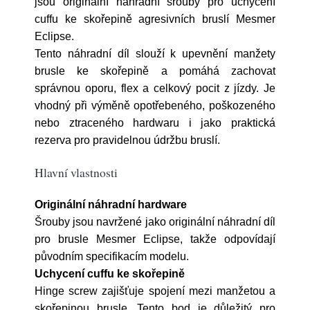
jsou originální náhradní šrouby pro uchycení
cuffu ke skořepině agresivních bruslí Mesmer
Eclipse.
Tento náhradní díl slouží k upevnění manžety
brusle ke skořepině a pomáhá zachovat
správnou oporu, flex a celkový pocit z jízdy. Je
vhodný při výměně opotřebeného, poškozeného
nebo ztraceného hardwaru i jako praktická
rezerva pro pravidelnou údržbu bruslí.
Hlavní vlastnosti
Originální náhradní hardware
Šrouby jsou navržené jako originální náhradní díl
pro brusle Mesmer Eclipse, takže odpovídají
původním specifikacím modelu.
Uchycení cuffu ke skořepině
Hinge screw zajišťuje spojení mezi manžetou a
skořepinou brusle. Tento bod je důležitý pro