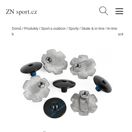
ZN sport.cz
Vyhledávání
Domů
/
Produkty
/
Sport a outdoor
/
Sporty
/
Skate & in-line
/
In-line
bruslení
/
Powerslide Šrouby Powerslide Mesmer Eclipse Hinge Black