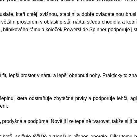
slaře, kteří chtějí svižnou, stabilní a dobře ovladatelnou b
s větším prostorem v oblasti prstů, nártu, středu chodidla a k
liníkového rámu a koleček Powerslide Spinner podporuje jistou
í fit, lepší prostor v nártu a lepší obepnutí nohy. Prakticky to
inu, která odstraňuje zbytečné prvky a podporuje lehčí, agiln
ení.
 prodyšná a podpůrná. Nově ji lze tepelně tvarovat, takže si ji b
botě, snižuje těžiště a zlepšuje přenos energie. Díky tomu bru