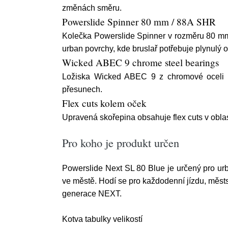
změnách směru.
Powerslide Spinner 80 mm / 88A SHR
Kolečka Powerslide Spinner v rozměru 80 mm a
urban povrchy, kde bruslař potřebuje plynulý o
Wicked ABEC 9 chrome steel bearings
Ložiska Wicked ABEC 9 z chromové oceli dop
přesunech.
Flex cuts kolem oček
Upravená skořepina obsahuje flex cuts v oblas
Pro koho je produkt určen
Powerslide Next SL 80 Blue je určený pro urba
ve městě. Hodí se pro každodenní jízdu, městské
generace NEXT.
Kotva tabulky velikostí