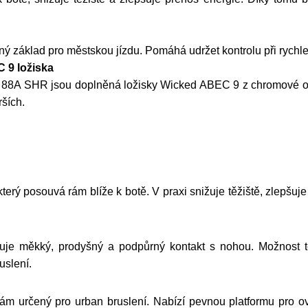
ný základ pro městskou jízdu. Pomáhá udržet kontrolu při rych
 9 ložiska
í 88A SHR jsou doplněná ložisky Wicked ABEC 9 z chromové oce
rších.
erý posouvá rám blíže k botě. V praxi snižuje těžiště, zlepšuje 
tuje měkký, prodyšný a podpůrný kontakt s nohou. Možnost 
uslení.
ám určený pro urban bruslení. Nabízí pevnou platformu pro ovl