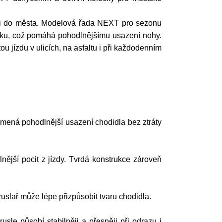
rusli do města. Modelová řada NEXT pro sezonu
otníku, což pomáhá pohodlnějšímu usazení nohy.
 jízdu v ulicích, na asfaltu i při každodenním
 znamená pohodlnější usazení chodidla bez ztráty
ější pocit z jízdy. Tvrdá konstrukce zároveň
ruslař může lépe přizpůsobit tvaru chodidla.
sle působí stabilněji a přesněji při odrazu i