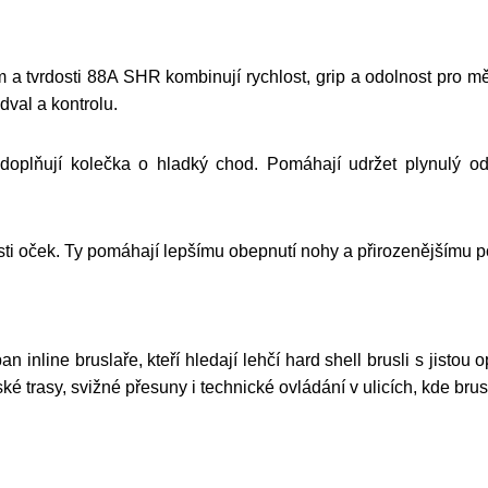
 tvrdosti 88A SHR kombinují rychlost, grip a odolnost pro měst
dval a kontrolu.
lňují kolečka o hladký chod. Pomáhají udržet plynulý odva
ti oček. Ty pomáhají lepšímu obepnutí nohy a přirozenějšímu p
n inline bruslaře, kteří hledají lehčí hard shell brusli s jis
 trasy, svižné přesuny i technické ovládání v ulicích, kde brusla