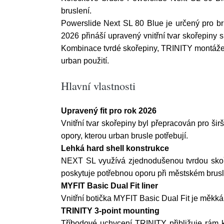
bruslení.
Powerslide Next SL 80 Blue je určený pro bru
2026 přináší upravený vnitřní tvar skořepiny 
Kombinace tvrdé skořepiny, TRINITY montáže, h
urban použití.
Hlavní vlastnosti
Upravený fit pro rok 2026
Vnitřní tvar skořepiny byl přepracován pro širš
opory, kterou urban brusle potřebují.
Lehká hard shell konstrukce
NEXT SL využívá zjednodušenou tvrdou skořep
poskytuje potřebnou oporu při městském brusl
MYFIT Basic Dual Fit liner
Vnitřní botička MYFIT Basic Dual Fit je měkká,
TRINITY 3-point mounting
Tříbodové uchycení TRINITY přibližuje rám k 