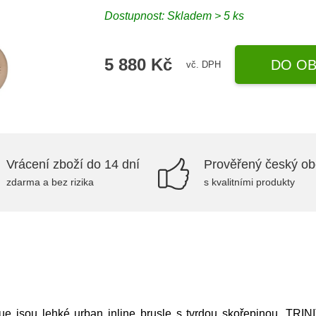
Dostupnost: Skladem > 5 ks
5 880 Kč
DO OB
vč. DPH
Vrácení zboží do 14 dní
Prověřený český o
zdarma a bez rizika
s kvalitními produkty
ue jsou lehké urban inline brusle s tvrdou skořepinou, TR