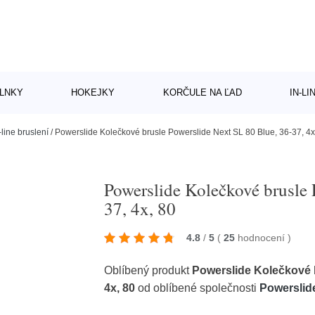
LNKY
HOKEJKY
KORČULE NA ĽAD
IN-L
-line bruslení
/
Powerslide Kolečkové brusle Powerslide Next SL 80 Blue, 36-37, 4x
Powerslide Kolečkové brusle 
37, 4x, 80
4.8
/
5
(
25
hodnocení
)
Oblíbený produkt
Powerslide Kolečkové b
4x, 80
od oblíbené společnosti
Powerslid