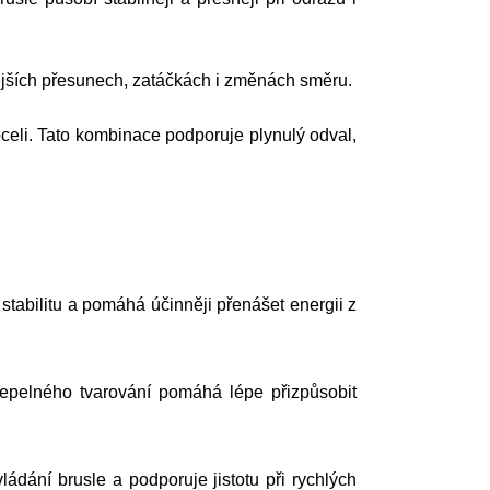
lejších přesunech, zatáčkách i změnách směru.
li. Tato kombinace podporuje plynulý odval,
stabilitu a pomáhá účinněji přenášet energii z
tepelného tvarování pomáhá lépe přizpůsobit
ádání brusle a podporuje jistotu při rychlých