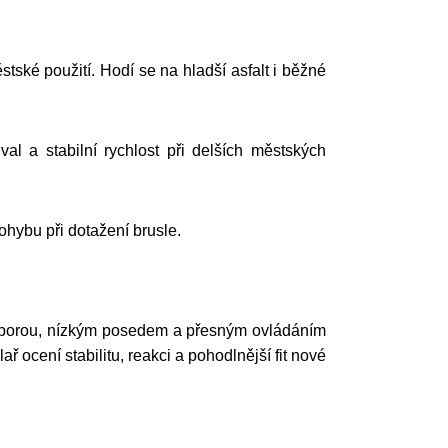
ské použití. Hodí se na hladší asfalt i běžné
l a stabilní rychlost při delších městských
ohybu při dotažení brusle.
tou oporou, nízkým posedem a přesným ovládáním
ř ocení stabilitu, reakci a pohodlnější fit nové