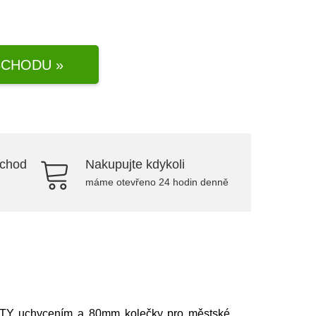
CHODU »
bchod
Nakupujte kdykoli
máme otevřeno 24 hodin denně
INITY uchycením a 80mm kolečky pro městské