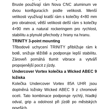
Brusle používají rám Nova CNC aluminum ve
dvou konfiguracích podle velikosti. Menší
velikosti využívají kratší rám s kolečky 4×80 mm
pro obratnost, větší velikosti delší rám s kolečky
4×90 mm a natural rockeringem pro rychlost,
stabilitu a plynulé přechody z hrany na hranu.
TRINITY 3-point mounting
Tříbodové uchycení TRINITY přibližuje rám k
botě, snižuje těžiště a podporuje lepší stabilitu.
Zároveň pomáhá tlumit vibrace a vytváří
propojenější pocit z jízdy.
Undercover Vortex kolečka a Wicked ABEC 9
ložiska
Kolečka Undercover Vortex 85A UHR jsou
doplněná ložisky Wicked ABEC 9 z chromové
oceli. Tato kombinace podporuje rychlý, hladký
odval, grip a odolnost při jízdě po městských
površích.