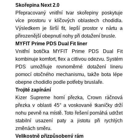
Skořepina Next 2.0
Přepracovaný vnitřní tvar skořepiny poskytuje
více prostoru v klíčových oblastech chodidla.
Výsledkem je širší fit, lepší prostor v nártu a
přirozenější obepnutí nohy při dotažení brusle.
MYFIT Prime PDS Dual Fit liner
Vnitřní botička MYFIT Prime PDS Dual Fit
kombinuje komfort, flex a citlivou odezvu. Systém
PDS umožňuje rovnoměrné dotažení lineru
pomocí otočného mechanismu, takže bota lépe
obepne chodidlo podle potřeby bruslaře.
Trojité zapínání
Kizer Supreme horní přezka, Crown ráčnová
přezka v oblasti 45° a voskované tkaničky drží
nohu pevně na místě. Toto řešení pomáhá udržet
stabilní usazení paty a jistotu při rychlých
změnách směru.
Velikostně přizpůsobený rám