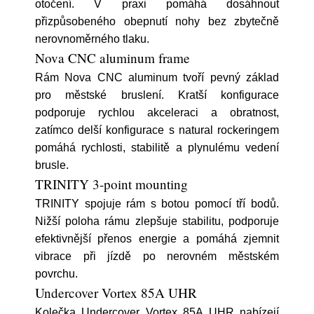
otočení. V praxi pomáhá dosáhnout
přizpůsobeného obepnutí nohy bez zbytečně
nerovnoměrného tlaku.
Nova CNC aluminum frame
Rám Nova CNC aluminum tvoří pevný základ
pro městské bruslení. Kratší konfigurace
podporuje rychlou akceleraci a obratnost,
zatímco delší konfigurace s natural rockeringem
pomáhá rychlosti, stabilitě a plynulému vedení
brusle.
TRINITY 3-point mounting
TRINITY spojuje rám s botou pomocí tří bodů.
Nižší poloha rámu zlepšuje stabilitu, podporuje
efektivnější přenos energie a pomáhá zjemnit
vibrace při jízdě po nerovném městském
povrchu.
Undercover Vortex 85A UHR
Kolečka Undercover Vortex 85A UHR nabízejí