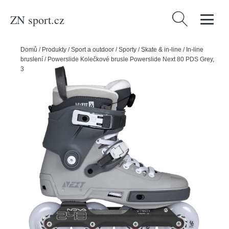
ZN sport.cz
Vyhledávání
Domů
/
Produkty
/
Sport a outdoor
/
Sporty
/
Skate & in-line
/
In-line
bruslení
/
Powerslide Kolečkové brusle Powerslide Next 80 PDS Grey,
36-37, 4x, 80