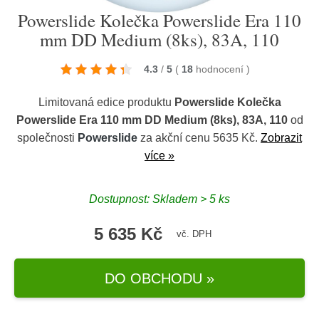
Powerslide Kolečka Powerslide Era 110
mm DD Medium (8ks), 83A, 110
4.3
/
5
(
18
hodnocení
)
Limitovaná edice produktu
Powerslide Kolečka
Powerslide Era 110 mm DD Medium (8ks), 83A, 110
od
společnosti
Powerslide
za akční cenu 5635 Kč.
Zobrazit
více »
Dostupnost: Skladem > 5 ks
5 635 Kč
vč. DPH
DO OBCHODU »