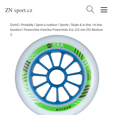
ZN sport.cz
Vyhledávání
Domů
/
Produkty
/
Sport a outdoor
/
Sporty
/
Skate & in-line
/
In-line
bruslení
/
Powerslide Kolečka Powerslide Era 110 mm DD Medium
(8ks), 83A, 110