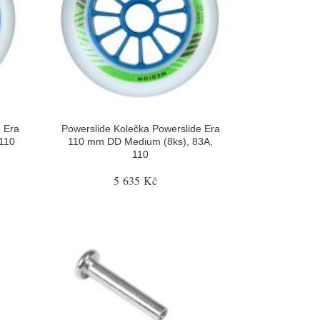
e Era
Powerslide Kolečka Powerslide Era
 110
110 mm DD Medium (8ks), 83A,
110
5 635 Kč