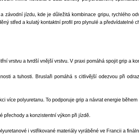
 a závodní jízdu, kde je důležitá kombinace gripu, rychlého o
ný střed a kulatý kontaktní profil pro plynulé a předvídatelné 
í vrstvu a tvrdší vnější vrstvu. V praxi pomáhá spojit grip a ko
nosti a tuhosti. Bruslaři pomáhá s citlivější odezvou při odr
kci více polyuretanu. To podporuje grip a návrat energie běhe
é přechody a konzistentní výkon při jízdě.
olyuretanové i vstřikované materiály vyráběné ve Francii a finá