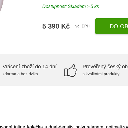
Dostupnost: Skladem > 5 ks
5 390 Kč
DO OB
vč. DPH
Vrácení zboží do 14 dní
Prověřený český o
zdarma a bez rizika
s kvalitními produkty
odní inline kolečka s dual-density polyuretanem, optimaliz