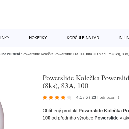
LNKY
HOKEJKY
KORČULE NA ĽAD
IN-L
-line bruslení
/
Powerslide Kolečka Powerslide Era 100 mm DD Medium (8ks), 83A
Powerslide Kolečka Powersl
(8ks), 83A, 100
4.1
/
5
(
23
hodnocení
)
Oblíbený produkt
Powerslide Kolečka Po
100
od předního výrobce
Powerslide
v ak