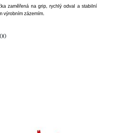
ka zaměřená na grip, rychlý odval a stabilní
kým výrobním zázemím.
100