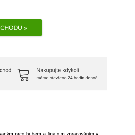
CHODU »
bchod
Nakupujte kdykoli
máme otevřeno 24 hodin denně
ovaným race hubem a finálním zpracováním v