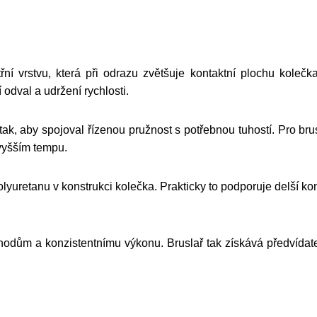
řní vrstvu, která při odrazu zvětšuje kontaktní plochu koleč
 odval a udržení rychlosti.
ak, aby spojoval řízenou pružnost s potřebnou tuhostí. Pro bru
 vyšším tempu.
uretanu v konstrukci kolečka. Prakticky to podporuje delší kont
hodům a konzistentnímu výkonu. Bruslař tak získává předvídate