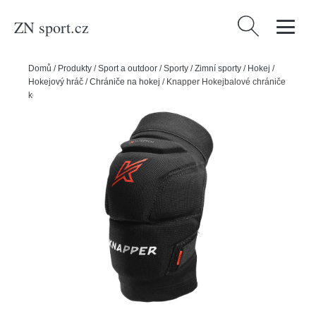
ZN sport.cz
Vyhledávání
Domů
/
Produkty
/
Sport a outdoor
/
Sporty
/
Zimní sporty
/
Hokej
/
Hokejový hráč
/
Chrániče na hokej
/
Knapper Hokejbalové chrániče
kolen Knapper 500 v2, černá, Senior, XS