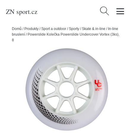
ZN sport.cz
Vyhledávání
Domů
/
Produkty
/
Sport a outdoor
/
Sporty
/
Skate & in-line
/
In-line
bruslení
/
Powerslide Kolečka Powerslide Undercover Vortex (3ks),
85A, 110