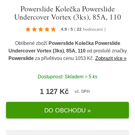
Powerslide Kolečka Powerslide
Undercover Vortex (3ks), 85A, 110
4.9
/
5
(
22
hodnocení
)
Oblíbené zboží
Powerslide Kolečka Powerslide
Undercover Vortex (3ks), 85A, 110
od proslulé značky
Powerslide
za přívětivou cenu 1053 Kč.
Zobrazit více »
Dostupnost: Skladem > 5 ks
1 127 Kč
vč. DPH
DO OBCHODU »