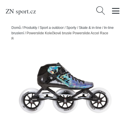
ZN sport.cz
Vyhledávání
Domů
/
Produkty
/
Sport a outdoor
/
Sporty
/
Skate & in-line
/
In-line
bruslení
/
Powerslide Kolečkové brusle Powerslide Accel Race
Reflective 125, 36, 3x, 125