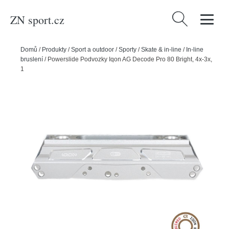
ZN sport.cz
Vyhledávání
Domů
/
Produkty
/
Sport a outdoor
/
Sporty
/
Skate & in-line
/
In-line
bruslení
/
Powerslide Podvozky Iqon AG Decode Pro 80 Bright, 4x-3x,
100-80, 243mm