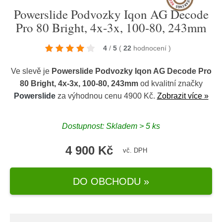
Powerslide Podvozky Iqon AG Decode
Pro 80 Bright, 4x-3x, 100-80, 243mm
4
/
5
(
22
hodnocení
)
Ve slevě je
Powerslide Podvozky Iqon AG Decode Pro
80 Bright, 4x-3x, 100-80, 243mm
od kvalitní značky
Powerslide
za výhodnou cenu 4900 Kč.
Zobrazit více »
Dostupnost: Skladem > 5 ks
4 900 Kč
vč. DPH
DO OBCHODU »