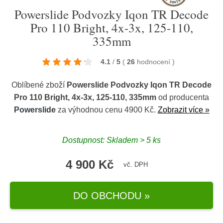
Powerslide Podvozky Iqon TR Decode
Pro 110 Bright, 4x-3x, 125-110,
335mm
4.1
/
5
(
26
hodnocení
)
Oblíbené zboží
Powerslide Podvozky Iqon TR Decode
Pro 110 Bright, 4x-3x, 125-110, 335mm
od producenta
Powerslide
za výhodnou cenu 4900 Kč.
Zobrazit více »
Dostupnost: Skladem > 5 ks
4 900 Kč
vč. DPH
DO OBCHODU »