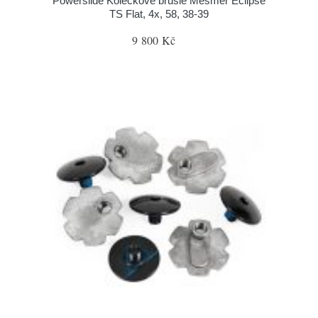
Powerslide Kolečkové brusle Mesmer Eclipse
TS Flat, 4x, 58, 38-39
9 800 Kč