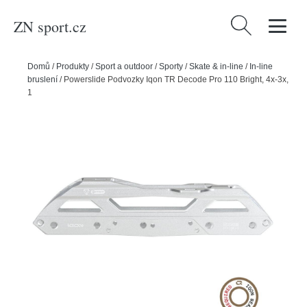
ZN sport.cz
Vyhledávání
Domů
/
Produkty
/
Sport a outdoor
/
Sporty
/
Skate & in-line
/
In-line
bruslení
/
Powerslide Podvozky Iqon TR Decode Pro 110 Bright, 4x-3x,
125-110, 335mm