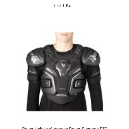
1 214 Kč
Bauer Hokejové ramena Bauer Supreme F50