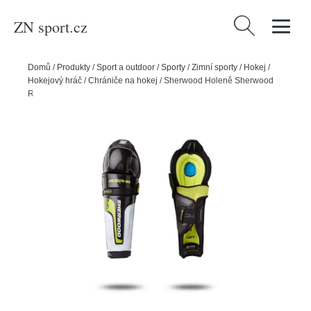
ZN sport.cz
Vyhledávání
Domů
/
Produkty
/
Sport a outdoor
/
Sporty
/
Zimní sporty
/
Hokej
/
Hokejový hráč
/
Chrániče na hokej
/
Sherwood Holeně Sherwood
Rekker Morph 1 SR, Senior, 14"