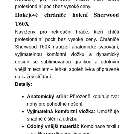
profesionální pocit bez vysoké ceny.
Hokejové chrániče holení Sherwood
T60X
Navrženy pro rekreační hráče, kteří chtějí
profesionální pocit bez vysoké ceny. Chrániče
Sherwood T60X nabízejí anatomické tvarování,
vyjímatelnou komfortní vložku a dynamický
design se sublimovanou grafikou a odolným
vnějším textilem – lehké, spolehlivé a připravené
na každý střídání.
Detaily:
Anatomický střih:
Přirozeně kopíruje tvar
nohy pro pohodlné nošení.
Vyjímatelná komfortní vložka:
Umožňuje
snadné čištění a údržbu.
Odolný vnější materiál:
Kombinace textilu
a grafiky pro dlouhou životnost.