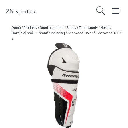
ZN sport.cz
Vyhledávání
Domů
/
Produkty
/
Sport a outdoor
/
Sporty
/
Zimní sporty
/
Hokej
/
Hokejový hráč
/
Chrániče na hokej
/
Sherwood Holeně Sherwood T60X
SR, Senior, 15"