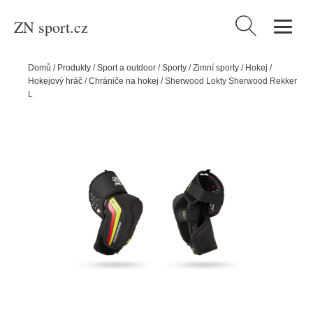
ZN sport.cz
Vyhledávání
Domů
/
Produkty
/
Sport a outdoor
/
Sporty
/
Zimní sporty
/
Hokej
/
Hokejový hráč
/
Chrániče na hokej
/
Sherwood Lokty Sherwood Rekker
Legend 1 JR, Junior, S