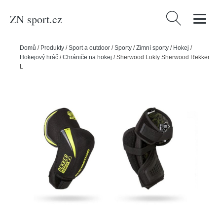
ZN sport.cz
Vyhledávání
Domů
/
Produkty
/
Sport a outdoor
/
Sporty
/
Zimní sporty
/
Hokej
/
Hokejový hráč
/
Chrániče na hokej
/
Sherwood Lokty Sherwood Rekker
Legend 4 SR, Senior, M